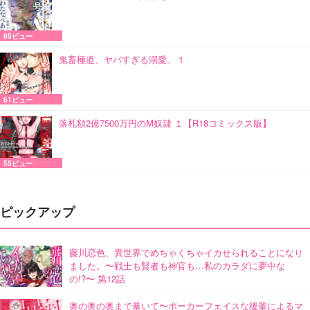
65ビュー
鬼畜極道、ヤバすぎる溺愛。 1
61ビュー
落札額2億7500万円のM奴隷 １【R18コミックス版】
55ビュー
ピックアップ
藤川恋色、異世界でめちゃくちゃイカせられることになり
ました。〜戦士も賢者も神官も…私のカラダに夢中な
の!?〜 第12話
奥の奥の奥まで暴いて〜ポーカーフェイスな後輩によるマ