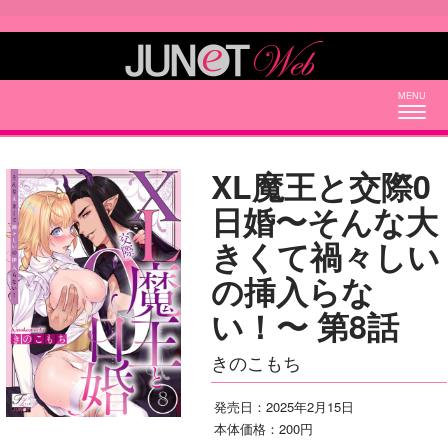
Togg
navig
XL魔王と交際0
日婚〜そんな大
きくて禍々しい
の挿入らな
い！〜 第8話
きのこもち
発売日：2025年2月15日
本体価格：200円