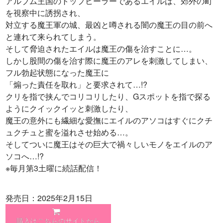
アルブム王国のトップヒーラーであるエイルは、郊外の町
を視察中に誘拐され、
対立する魔王軍の城、最凶と噂される闇の魔王の目の前へ
と連れて来られてしまう。
そして脅迫されたエイルは魔王の傷を治すことに…。
しかし股間の傷を治す際に魔王のアレを刺激してしまい、
フル勃起状態になった魔王に
「煽った責任を取れ」と要求されて…!?
クリを指で挟んでコリコリしたり、Gスポットを指で探る
ようにクイックイッと刺激したり、
魔王の意外にも繊細な愛撫にエイルのアソコはすぐにクチ
ュクチュと蜜を溢れさせ始める…。
そしてついに魔王はその巨大で禍々しいモノをエイルのア
ソコへ…!?
※毎月第3土曜に続話配信！
発売日：2025年2月15日
購入はこちらのサイトから