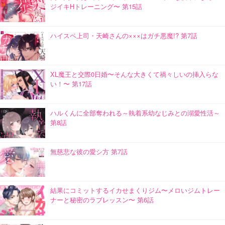
ジイキHトレーニング〜 第15話
ハイスペ上司・天崎さんの×××はガチ悪魔!? 第7話
XL魔王と交際0日婚〜そんな大きくて禍々しいの挿入らな
い！〜 第17話
ハルくんに全部奪われる～執着系幼なじみとの溺愛性活～
第8話
無慈悲な彼の愛シ方 第7話
結果にコミットするイカせまくりジム〜メロいジムトレー
ナーと秘密のラブレッスン〜 第6話