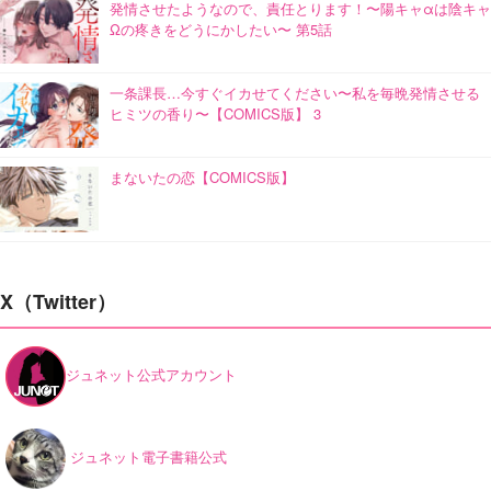
発情させたようなので、責任とります！〜陽キャαは陰キャ
Ωの疼きをどうにかしたい〜 第5話
一条課長…今すぐイカせてください〜私を毎晩発情させる
ヒミツの香り〜【COMICS版】 3
まないたの恋【COMICS版】
X（Twitter）
ジュネット公式アカウント
ジュネット電子書籍公式