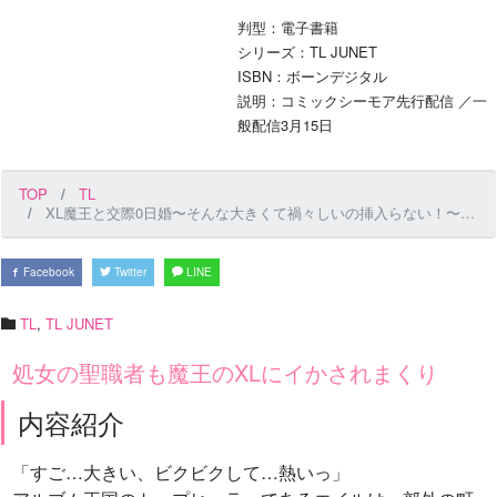
判型：電子書籍
シリーズ：TL JUNET
ISBN：ボーンデジタル
説明：コミックシーモア先行配信 ／一
般配信3月15日
TOP
TL
XL魔王と交際0日婚〜そんな大きくて禍々しいの挿入らない！〜 第8話
Facebook
Twitter
LINE
TL
,
TL JUNET
処女の聖職者も魔王のXLにイかされまくり
内容紹介
「すご…大きい、ビクビクして…熱いっ」