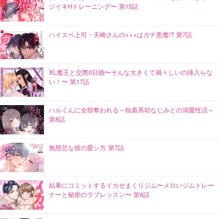
ジイキHトレーニング〜 第15話
ハイスペ上司・天崎さんの×××はガチ悪魔!? 第7話
XL魔王と交際0日婚〜そんな大きくて禍々しいの挿入らな
い！〜 第17話
ハルくんに全部奪われる～執着系幼なじみとの溺愛性活～
第8話
無慈悲な彼の愛シ方 第7話
結果にコミットするイカせまくりジム〜メロいジムトレー
ナーと秘密のラブレッスン〜 第6話