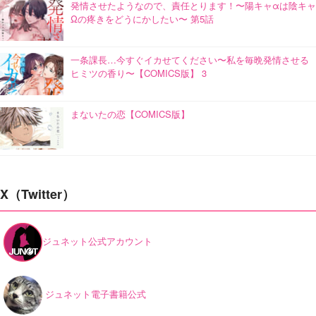
発情させたようなので、責任とります！〜陽キャαは陰キャ
Ωの疼きをどうにかしたい〜 第5話
一条課長…今すぐイカせてください〜私を毎晩発情させる
ヒミツの香り〜【COMICS版】 3
まないたの恋【COMICS版】
X（Twitter）
ジュネット公式アカウント
ジュネット電子書籍公式