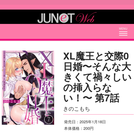
Togg
navig
XL魔王と交際0
日婚〜そんな大
きくて禍々しい
の挿入らな
い！〜 第7話
きのこもち
発売日：2025年1月18日
本体価格：200円