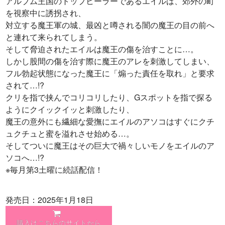
アルブム王国のトップヒーラーであるエイルは、郊外の町
を視察中に誘拐され、
対立する魔王軍の城、最凶と噂される闇の魔王の目の前へ
と連れて来られてしまう。
そして脅迫されたエイルは魔王の傷を治すことに…。
しかし股間の傷を治す際に魔王のアレを刺激してしまい、
フル勃起状態になった魔王に「煽った責任を取れ」と要求
されて…!?
クリを指で挟んでコリコリしたり、Gスポットを指で探る
ようにクイックイッと刺激したり、
魔王の意外にも繊細な愛撫にエイルのアソコはすぐにクチ
ュクチュと蜜を溢れさせ始める…。
そしてついに魔王はその巨大で禍々しいモノをエイルのア
ソコへ…!?
※毎月第3土曜に続話配信！
発売日：2025年1月18日
購入はこちらのサイトから