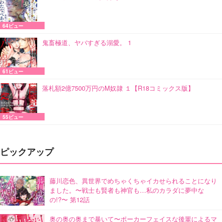
64ビュー
鬼畜極道、ヤバすぎる溺愛。 1
61ビュー
落札額2億7500万円のM奴隷 １【R18コミックス版】
55ビュー
ピックアップ
藤川恋色、異世界でめちゃくちゃイカせられることになり
ました。〜戦士も賢者も神官も…私のカラダに夢中な
の!?〜 第12話
奥の奥の奥まで暴いて〜ポーカーフェイスな後輩によるマ