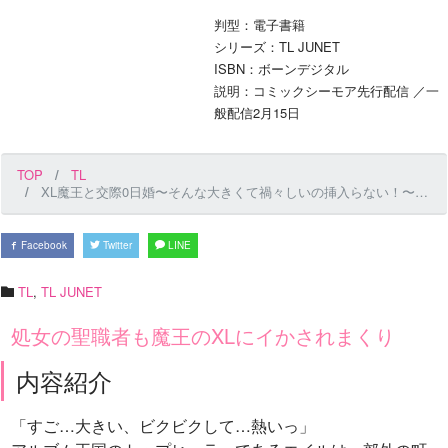
判型：電子書籍
シリーズ：TL JUNET
ISBN：ボーンデジタル
説明：コミックシーモア先行配信 ／一
般配信2月15日
TOP
TL
XL魔王と交際0日婚〜そんな大きくて禍々しいの挿入らない！〜 第7話
Facebook
Twitter
LINE
TL
,
TL JUNET
処女の聖職者も魔王のXLにイかされまくり
内容紹介
「すご…大きい、ビクビクして…熱いっ」