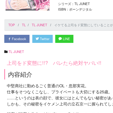
シリーズ：TL JUNET
ISBN：ボーンデジタル
TOP
TL
TL JUNET
イケてる上司をド変態にしていることがバ
Facebook
Twitter
LINE
TL JUNET
上司をド変態に!!? バレたら絶対ヤバい!!
内容紹介
中堅商社に勤めるごく普通のOL・忽那実花。
仕事をそつなくこなし、プライベートも大切にする25歳。
……というのは表の顔で、彼女にはとんでもない秘密があっ
しかも、その秘密をイケメン上司の立石京一に握られてしま