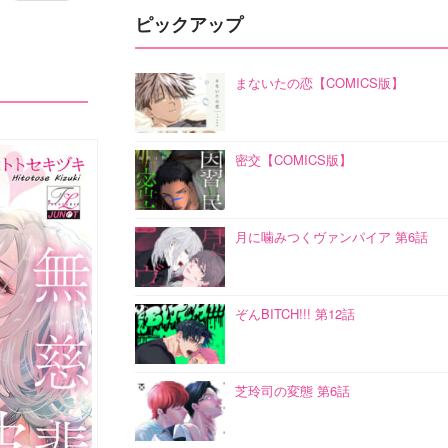
ピックアップ
まないたの恋【COMICS版】
密交【COMICS版】
月に噛みつくヴァンパイア 第6話
ぞんBITCH!!! 第12話
芝玲司の変態 第6話