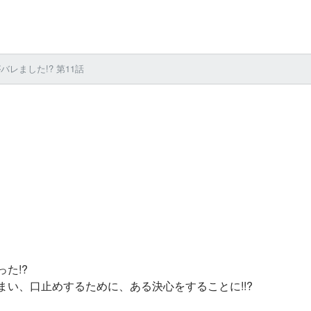
レました!? 第11話
た!?
い、口止めするために、ある決心をすることに!!?