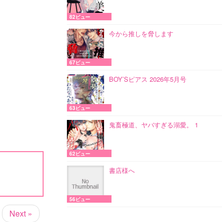
82ビュー
今から推しを脅します
67ビュー
BOY’Sピアス 2026年5月号
63ビュー
鬼畜極道、ヤバすぎる溺愛。 1
62ビュー
書店様へ
56ビュー
Next »