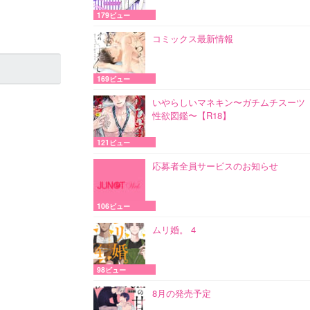
179ビュー
コミックス最新情報
169ビュー
いやらしいマネキン〜ガチムチスーツ
性欲図鑑〜【R18】
121ビュー
応募者全員サービスのお知らせ
106ビュー
ムリ婚。 4
98ビュー
8月の発売予定