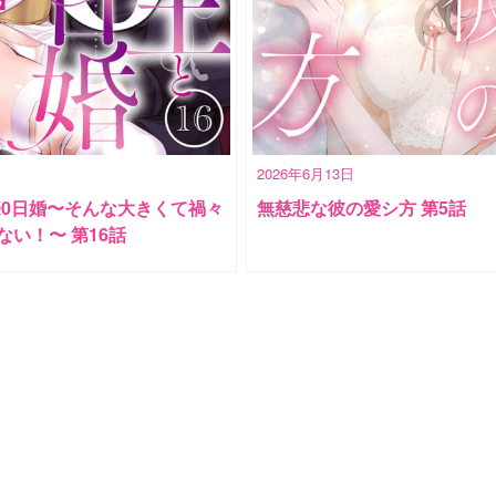
2026年6月13日
際0日婚〜そんな大きくて禍々
無慈悲な彼の愛シ方 第5話
ない！〜 第16話