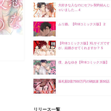
大好きな人なのにセフレ契約結んじ
ゃいました… 4
ムリ婚。【R18コミックス版】 2
【R18コミックス版】XLサイズです
が、結婚させてくれますか？ 5
僕、あなゆき【R18コミックス版】
落札額2億7500万円のM奴隷 第50話
リリース一覧