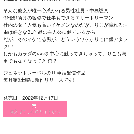
そんな彼女が唯一心惹かれる男性社員・中島颯真。
俳優顔負けの容姿で仕事もできるエリートリーマン。
社内の女子人気も高いイケメンなのだが、りこが憧れる理
由は好きなBL作品の主人公に似ているから。
だが、そのイケてる男が、どういうワケかりこに猛アタッ
ク!!?
しかもカラダの×××を中心に触ってきちゃって、りこも満
更でもなくなってきて!!?
ジュネットレーベルのTL単話配信作品。
毎月第3土曜に新作リリースです!
発売日：2022年12月17日
購入はこちらのサイトから