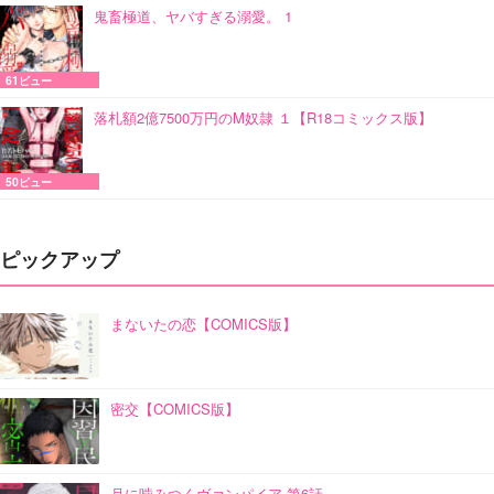
鬼畜極道、ヤバすぎる溺愛。 1
61ビュー
落札額2億7500万円のM奴隷 １【R18コミックス版】
50ビュー
ピックアップ
まないたの恋【COMICS版】
密交【COMICS版】
月に噛みつくヴァンパイア 第6話