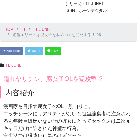
シリーズ：TL JUNET
ISBN：ボーンデジタル
TOP
TL
TL JUNET
絶倫エリートは腐女子な私の×××を開発する！ 26
Facebook
Twitter
LINE
TL JUNET
隠れヤリチン、腐女子OLを猛攻撃!?
内容紹介
漫画家を目指す腐女子のOL・景山りこ。
エッチシーンにリアリティがないと担当編集者に注意され
るも年齢＝彼氏いない歴の彼女にとってセックスは二次元
キャラだけに許された神聖な行為。
実生活では縁遠い行為のはずだった…。