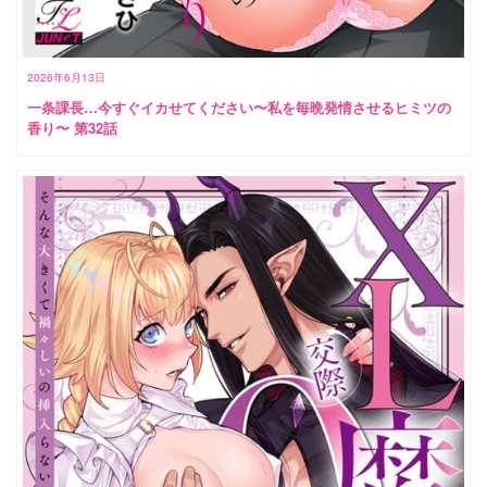
2026年6月13日
一条課長…今すぐイカせてください〜私を毎晩発情させるヒミツの
香り〜 第32話