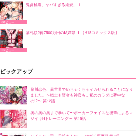
鬼畜極道、ヤバすぎる溺愛。 1
60ビュー
落札額2億7500万円のM奴隷 １【R18コミックス版】
55ビュー
ピックアップ
藤川恋色、異世界でめちゃくちゃイカせられることになり
ました。〜戦士も賢者も神官も…私のカラダに夢中な
の!?〜 第12話
奥の奥の奥まで暴いて〜ポーカーフェイスな後輩によるマ
ジイキHトレーニング〜 第15話
ハイスペ上司・天崎さんの×××はガチ悪魔!? 第7話