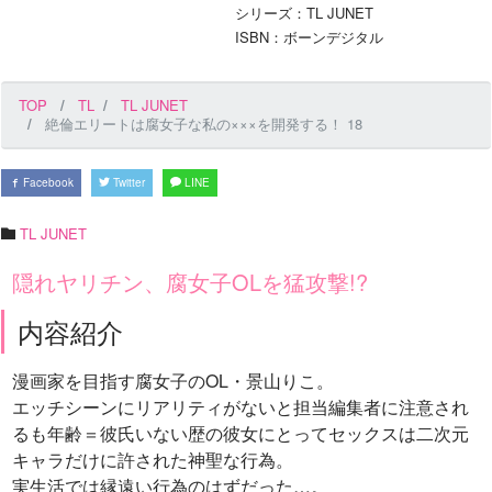
シリーズ：TL JUNET
ISBN：ボーンデジタル
TOP
TL
TL JUNET
絶倫エリートは腐女子な私の×××を開発する！ 18
Facebook
Twitter
LINE
TL JUNET
隠れヤリチン、腐女子OLを猛攻撃!?
内容紹介
漫画家を目指す腐女子のOL・景山りこ。
エッチシーンにリアリティがないと担当編集者に注意され
るも年齢＝彼氏いない歴の彼女にとってセックスは二次元
キャラだけに許された神聖な行為。
実生活では縁遠い行為のはずだった…。