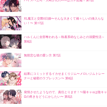
XL魔王と交際0日婚〜そんな大きくて禍々しいの挿入らな
い！〜 第17話
ハルくんに全部奪われる～執着系幼なじみとの溺愛性活～
第8話
無慈悲な彼の愛シ方 第7話
結果にコミットするイカせまくりジム〜メロいジムトレー
ナーと秘密のラブレッスン〜 第6話
発情させたようなので、責任とります！〜陽キャαは陰キャ
Ωの疼きをどうにかしたい〜 第5話