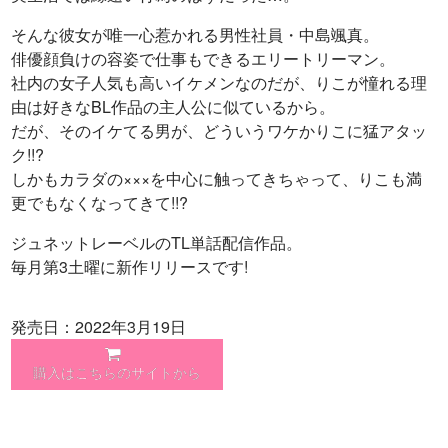
そんな彼女が唯一心惹かれる男性社員・中島颯真。
俳優顔負けの容姿で仕事もできるエリートリーマン。
社内の女子人気も高いイケメンなのだが、りこが憧れる理
由は好きなBL作品の主人公に似ているから。
だが、そのイケてる男が、どういうワケかりこに猛アタッ
ク!!?
しかもカラダの×××を中心に触ってきちゃって、りこも満
更でもなくなってきて!!?
ジュネットレーベルのTL単話配信作品。
毎月第3土曜に新作リリースです!
発売日：2022年3月19日
購入はこちらのサイトから