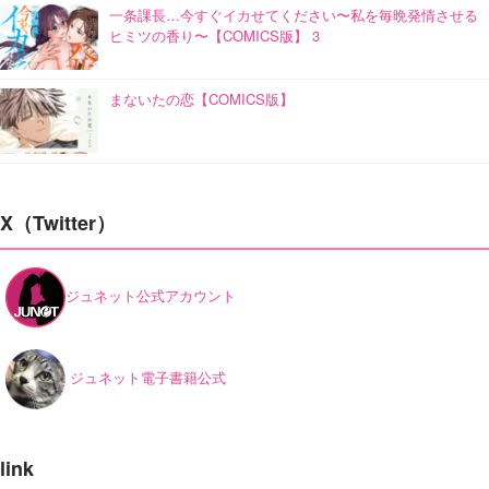
一条課長…今すぐイカせてください〜私を毎晩発情させる
ヒミツの香り〜【COMICS版】 3
まないたの恋【COMICS版】
X（Twitter）
ジュネット公式アカウント
ジュネット電子書籍公式
link