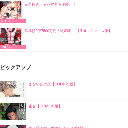
鬼畜極道、ヤバすぎる溺愛。 1
61ビュー
落札額2億7500万円のM奴隷 １【R18コミックス版】
53ビュー
ピックアップ
まないたの恋【COMICS版】
密交【COMICS版】
月に噛みつくヴァンパイア 第6話