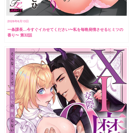
2026年6月13日
一条課長…今すぐイカせてください〜私を毎晩発情させるヒミツの
香り〜 第32話