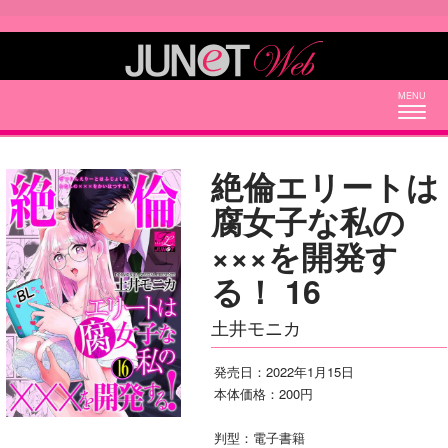
Togg
navig
絶倫エリートは
腐女子な私の
×××を開発す
る！ 16
土井モニカ
発売日：2022年1月15日
本体価格：200円
判型：電子書籍