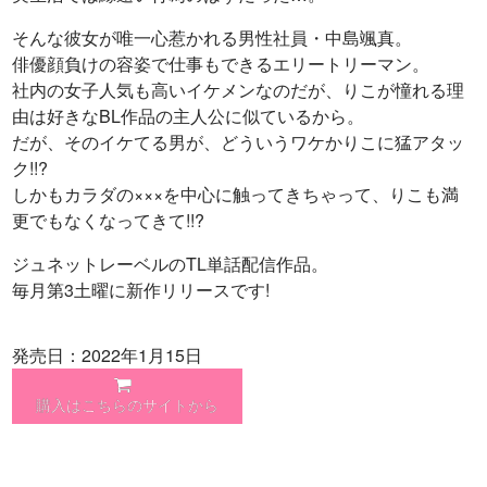
そんな彼女が唯一心惹かれる男性社員・中島颯真。
俳優顔負けの容姿で仕事もできるエリートリーマン。
社内の女子人気も高いイケメンなのだが、りこが憧れる理
由は好きなBL作品の主人公に似ているから。
だが、そのイケてる男が、どういうワケかりこに猛アタッ
ク!!?
しかもカラダの×××を中心に触ってきちゃって、りこも満
更でもなくなってきて!!?
ジュネットレーベルのTL単話配信作品。
毎月第3土曜に新作リリースです!
発売日：2022年1月15日
購入はこちらのサイトから