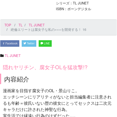
シリーズ：TL JUNET
ISBN：ボーンデジタル
TOP
TL
TL JUNET
絶倫エリートは腐女子な私の×××を開発する！ 16
Facebook
Twitter
LINE
TL JUNET
隠れヤリチン、腐女子OLを猛攻撃!?
内容紹介
漫画家を目指す腐女子のOL・景山りこ。
エッチシーンにリアリティがないと担当編集者に注意され
るも年齢＝彼氏いない歴の彼女にとってセックスは二次元
キャラだけに許された神聖な行為。
実生活では縁遠い行為のはずだった…。