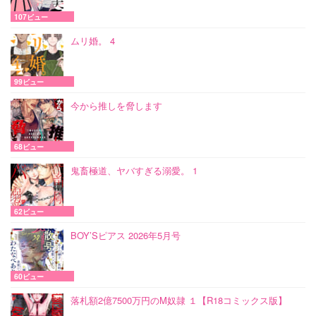
107ビュー
ムリ婚。 4
99ビュー
今から推しを脅します
68ビュー
鬼畜極道、ヤバすぎる溺愛。 1
62ビュー
BOY’Sピアス 2026年5月号
60ビュー
落札額2億7500万円のM奴隷 １【R18コミックス版】