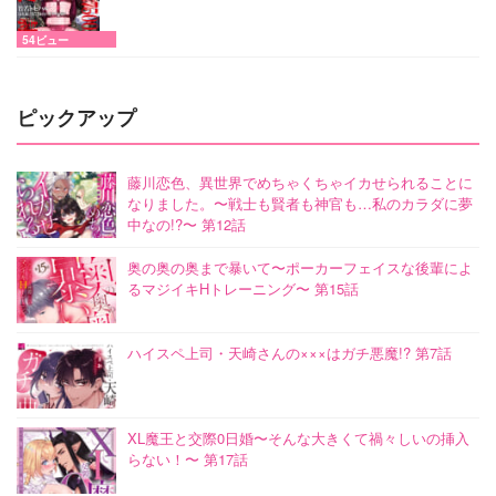
54ビュー
ピックアップ
藤川恋色、異世界でめちゃくちゃイカせられることに
なりました。〜戦士も賢者も神官も…私のカラダに夢
中なの!?〜 第12話
奥の奥の奥まで暴いて〜ポーカーフェイスな後輩によ
るマジイキHトレーニング〜 第15話
ハイスペ上司・天崎さんの×××はガチ悪魔!? 第7話
XL魔王と交際0日婚〜そんな大きくて禍々しいの挿入
らない！〜 第17話