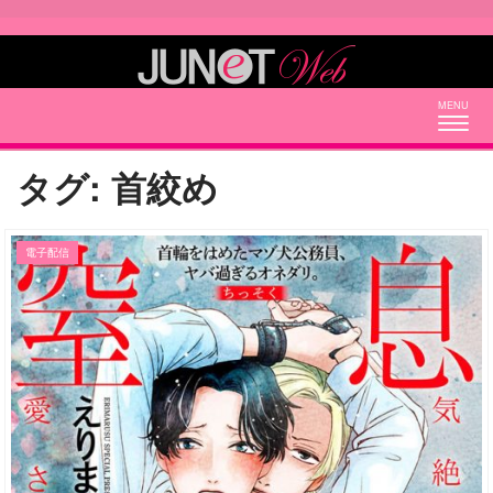
Togg
navig
タグ:
首絞め
電子配信