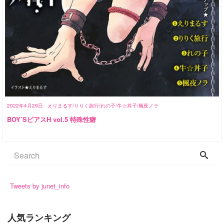
2022年4月29日
えりまるす/りりく旅行/れの子/牛☆丼子/楓夜ノラ
BOY’SピアスH vol.5 特殊性癖
Tweets by junet_info
人気ランキング