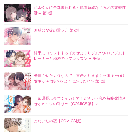
ハルくんに全部奪われる～執着系幼なじみとの溺愛性
活～ 第8話
無慈悲な彼の愛シ方 第7話
結果にコミットするイカせまくりジム〜メロいジムト
レーナーと秘密のラブレッスン〜 第6話
発情させたようなので、責任とります！〜陽キャαは
陰キャΩの疼きをどうにかしたい〜 第5話
一条課長…今すぐイカせてください〜私を毎晩発情さ
せるヒミツの香り〜【COMICS版】 3
まないたの恋【COMICS版】