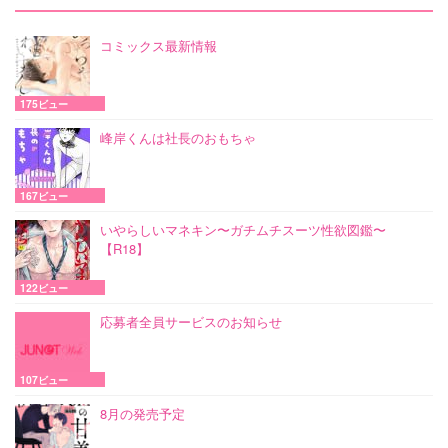
コミックス最新情報
175ビュー
峰岸くんは社長のおもちゃ
167ビュー
いやらしいマネキン〜ガチムチスーツ性欲図鑑〜
【R18】
122ビュー
応募者全員サービスのお知らせ
107ビュー
8月の発売予定