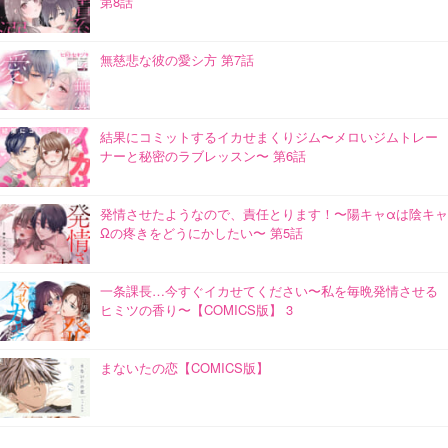
第8話
無慈悲な彼の愛シ方 第7話
結果にコミットするイカせまくりジム〜メロいジムトレー
ナーと秘密のラブレッスン〜 第6話
発情させたようなので、責任とります！〜陽キャαは陰キャ
Ωの疼きをどうにかしたい〜 第5話
一条課長…今すぐイカせてください〜私を毎晩発情させる
ヒミツの香り〜【COMICS版】 3
まないたの恋【COMICS版】