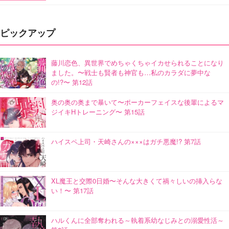
ピックアップ
藤川恋色、異世界でめちゃくちゃイカせられることになり
ました。〜戦士も賢者も神官も…私のカラダに夢中な
の!?〜 第12話
奥の奥の奥まで暴いて〜ポーカーフェイスな後輩によるマ
ジイキHトレーニング〜 第15話
ハイスペ上司・天崎さんの×××はガチ悪魔!? 第7話
XL魔王と交際0日婚〜そんな大きくて禍々しいの挿入らな
い！〜 第17話
ハルくんに全部奪われる～執着系幼なじみとの溺愛性活～