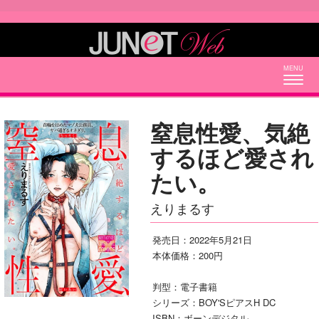
Togg
navig
窒息性愛、気絶
するほど愛され
たい。
えりまるす
発売日：2022年5月21日
本体価格：200円
判型：電子書籍
シリーズ：BOY'SピアスH DC
ISBN：ボーンデジタル