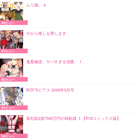
ムリ婚。 4
99ビュー
今から推しを脅します
67ビュー
鬼畜極道、ヤバすぎる溺愛。 1
62ビュー
BOY’Sピアス 2026年5月号
61ビュー
落札額2億7500万円のM奴隷 １【R18コミックス版】
54ビュー