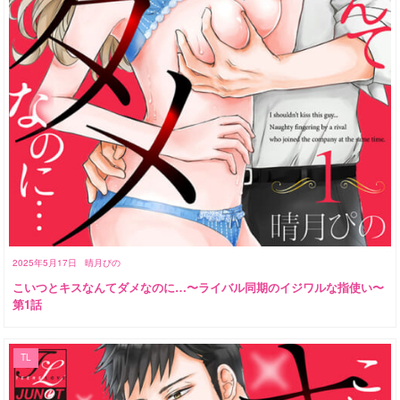
2025年5月17日
晴月ぴの
こいつとキスなんてダメなのに…〜ライバル同期のイジワルな指使い〜
第1話
TL