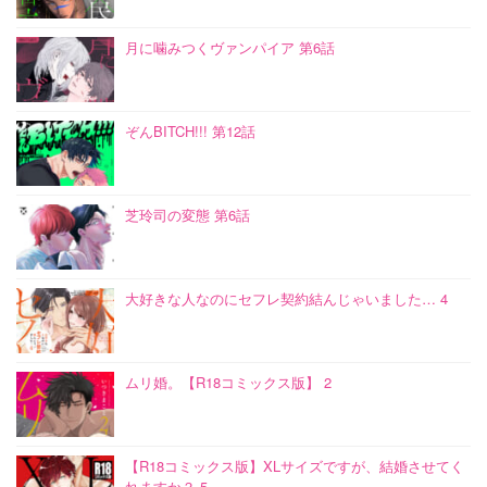
月に噛みつくヴァンパイア 第6話
ぞんBITCH!!! 第12話
芝玲司の変態 第6話
大好きな人なのにセフレ契約結んじゃいました… 4
ムリ婚。【R18コミックス版】 2
【R18コミックス版】XLサイズですが、結婚させてく
れますか？ 5