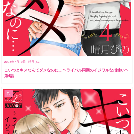
2025年7月19日
晴月ぴの
こいつとキスなんてダメなのに…〜ライバル同期のイジワルな指使い〜
第4話
TL