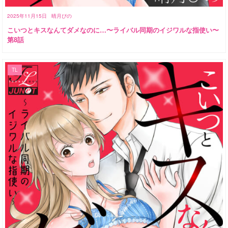
2025年11月15日
晴月ぴの
こいつとキスなんてダメなのに…〜ライバル同期のイジワルな指使い〜
第8話
TL