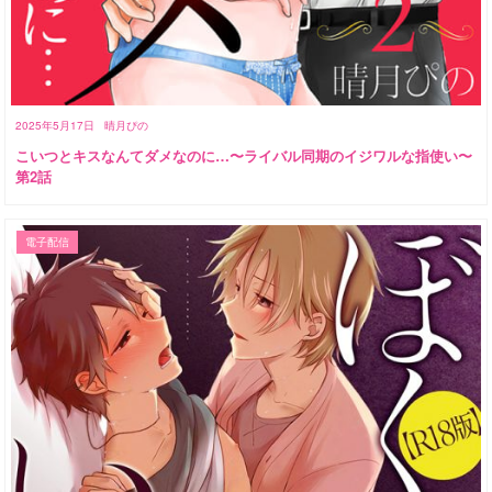
2025年5月17日
晴月ぴの
こいつとキスなんてダメなのに…〜ライバル同期のイジワルな指使い〜
第2話
電子配信