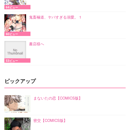
64ビュー
鬼畜極道、ヤバすぎる溺愛。 1
60ビュー
書店様へ
53ビュー
ピックアップ
まないたの恋【COMICS版】
密交【COMICS版】