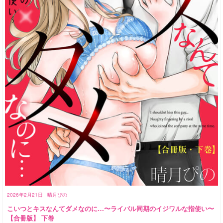
2026年2月21日
晴月ぴの
こいつとキスなんてダメなのに…〜ライバル同期のイジワルな指使い〜
【合冊版】 下巻