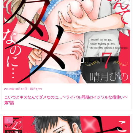
2025年10月18日
晴月ぴの
こいつとキスなんてダメなのに…〜ライバル同期のイジワルな指使い〜
第7話
TL