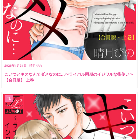
2026年1月31日
晴月ぴの
こいつとキスなんてダメなのに…〜ライバル同期のイジワルな指使い〜
【合冊版】 上巻
TL