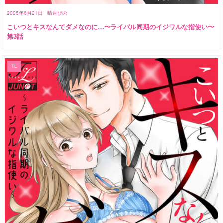
2025年6月21日
晴月ぴの
こいつとキスなんてダメなのに…〜ライバル同期のイジワルな指使い〜
第3話
TL