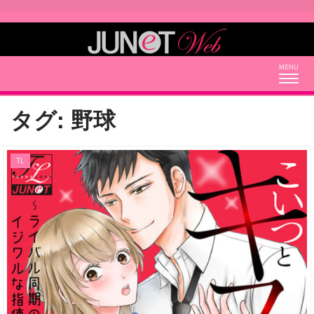
Togg
navig
タグ:
野球
TL