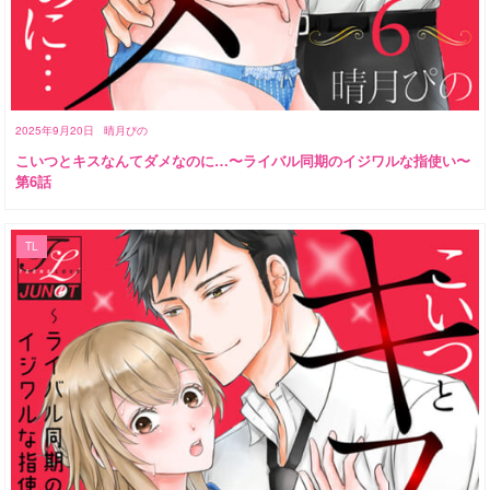
2025年9月20日
晴月ぴの
こいつとキスなんてダメなのに…〜ライバル同期のイジワルな指使い〜
第6話
TL