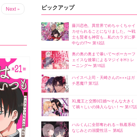
ピックアップ
Next »
藤川恋色、異世界でめちゃくちゃイ
カせられることになりました。〜戦
士も賢者も神官も…私のカラダに夢
中なの!?〜 第12話
奥の奥の奥まで暴いて〜ポーカーフ
ェイスな後輩によるマジイキHトレ
ーニング〜 第15話
ハイスペ上司・天崎さんの×××はガ
チ悪魔!? 第7話
XL魔王と交際0日婚〜そんな大きく
て禍々しいの挿入らない！〜 第17話
ハルくんに全部奪われる～執着系幼
なじみとの溺愛性活～ 第8話