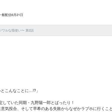
般配信6月21日
ワルな指使い〜 第2話
とこんなことに…!?」
定していた同期・九野陽一郎とばったり！
意気投合、そして早希のある失敗からなぜかラブホに行くこと