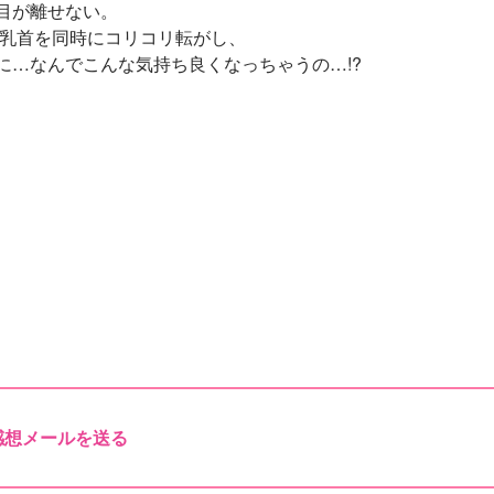
目が離せない。
で乳首を同時にコリコリ転がし、
に…なんでこんな気持ち良くなっちゃうの…!?
感想メールを送る