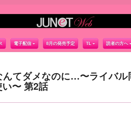
ス
電子配信
8月の発売予定
TL
読者の方へ
なんてダメなのに…〜ライバル
い〜 第2話