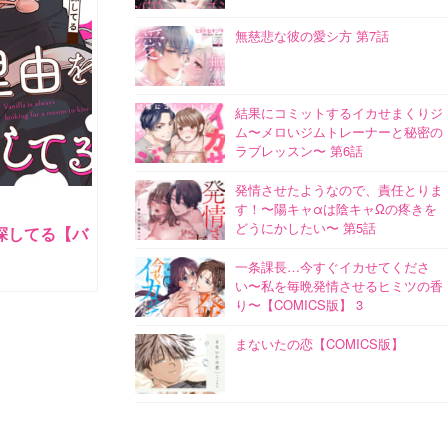
無慈悲な彼の愛シ方 第7話
結果にコミットするイカせまくりジ
ム〜メロいジムトレーナーと秘密の
ラブレッスン〜 第6話
発情させたようなので、責任とりま
す！〜陽キャαは陰キャΩの疼きを
どうにかしたい〜 第5話
探してる【バ
一条課長…今すぐイカせてくださ
い〜私を毎晩発情させるヒミツの香
り〜【COMICS版】 3
まないたの恋【COMICS版】