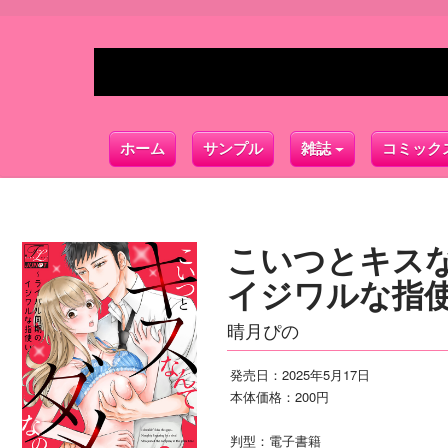
ホーム
サンプル
雑誌
コミック
こいつとキス
イジワルな指使
晴月ぴの
発売日：2025年5月17日
本体価格：200円
判型：電子書籍