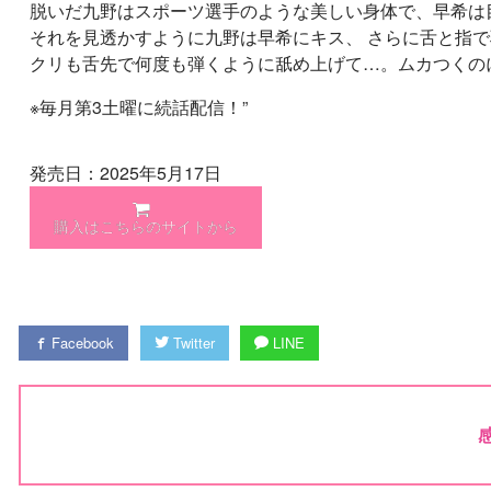
脱いだ九野はスポーツ選手のような美しい身体で、早希は
それを見透かすように九野は早希にキス、 さらに舌と指
クリも舌先で何度も弾くように舐め上げて…。ムカつくの
※毎月第3土曜に続話配信！”
発売日：2025年5月17日
購入はこちらのサイトから
Facebook
Twitter
LINE