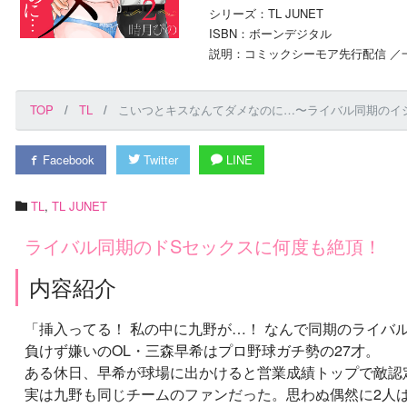
シリーズ：TL JUNET
ISBN：ボーンデジタル
説明：コミックシーモア先行配信 ／一
TOP
TL
こいつとキスなんてダメなのに…〜ライバル同期のイジ
Facebook
Twitter
LINE
TL
,
TL JUNET
ライバル同期のドSセックスに何度も絶頂！
内容紹介
「挿入ってる！ 私の中に九野が…！ なんで同期のライバル
負けず嫌いのOL・三森早希はプロ野球ガチ勢の27才。
ある休日、早希が球場に出かけると営業成績トップで敵認
実は九野も同じチームのファンだった。思わぬ偶然に2人は