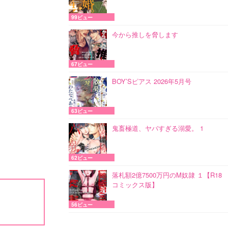
99ビュー
今から推しを脅します
67ビュー
BOY’Sピアス 2026年5月号
63ビュー
鬼畜極道、ヤバすぎる溺愛。 1
62ビュー
落札額2億7500万円のM奴隷 １【R18
コミックス版】
56ビュー