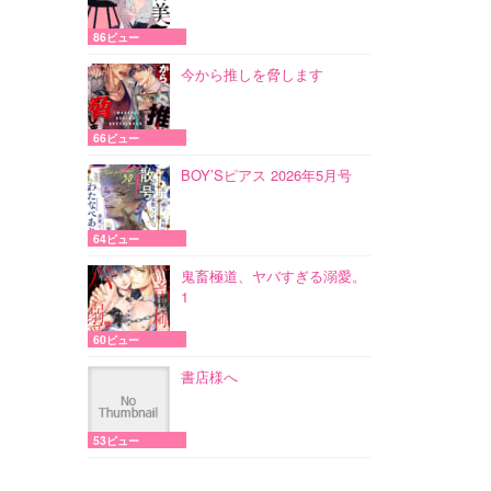
86ビュー
今から推しを脅します
66ビュー
BOY’Sピアス 2026年5月号
64ビュー
鬼畜極道、ヤバすぎる溺愛。
1
60ビュー
書店様へ
53ビュー