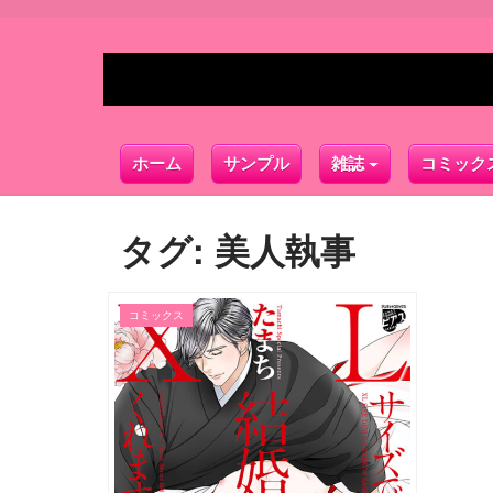
ホーム
サンプル
雑誌
コミック
タグ:
美人執事
コミックス