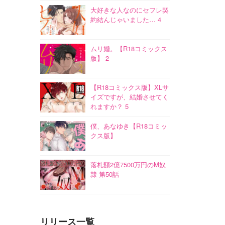
大好きな人なのにセフレ契
約結んじゃいました… 4
ムリ婚。【R18コミックス
版】 2
【R18コミックス版】XLサ
イズですが、結婚させてく
れますか？ 5
僕、あなゆき【R18コミッ
クス版】
落札額2億7500万円のM奴
隷 第50話
リリース一覧