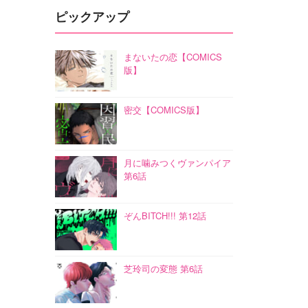
ピックアップ
まないたの恋【COMICS
版】
密交【COMICS版】
月に噛みつくヴァンパイア
第6話
ぞんBITCH!!! 第12話
芝玲司の変態 第6話