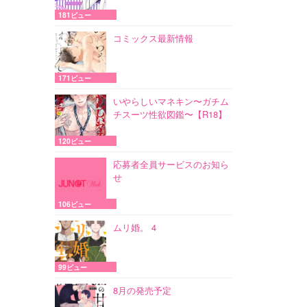
181ビュー
コミックス最新情報
171ビュー
いやらしいマネキン〜ガチム
チスーツ性欲図鑑〜【R18】
120ビュー
応募者全員サービスのお知ら
せ
106ビュー
ムリ婚。 4
99ビュー
8月の発売予定