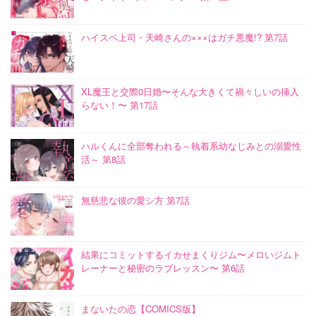
ハイスペ上司・天崎さんの×××はガチ悪魔!? 第7話
XL魔王と交際0日婚〜そんな大きくて禍々しいの挿入
らない！〜 第17話
ハルくんに全部奪われる～執着系幼なじみとの溺愛性
活～ 第8話
無慈悲な彼の愛シ方 第7話
結果にコミットするイカせまくりジム〜メロいジムト
レーナーと秘密のラブレッスン〜 第6話
まないたの恋【COMICS版】