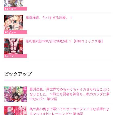
63ビュー
鬼畜極道、ヤバすぎる溺愛。 1
60ビュー
落札額2億7500万円のM奴隷 １【R18コミックス版】
55ビュー
ピックアップ
藤川恋色、異世界でめちゃくちゃイカせられることに
なりました。〜戦士も賢者も神官も…私のカラダに夢
中なの!?〜 第12話
奥の奥の奥まで暴いて〜ポーカーフェイスな後輩によ
るマジイキHトレーニング〜 第15話