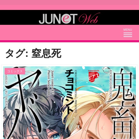
Togg
navig
タグ:
窒息死
コミックス