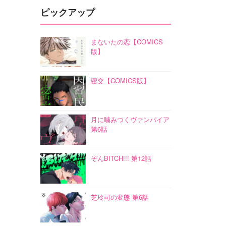
ピックアップ
まないたの恋【COMICS
版】
密交【COMICS版】
月に噛みつくヴァンパイア
第6話
ぞんBITCH!!! 第12話
芝玲司の変態 第6話