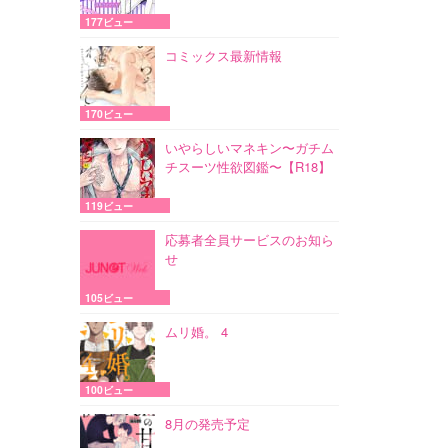
177ビュー
コミックス最新情報
170ビュー
いやらしいマネキン〜ガチム
チスーツ性欲図鑑〜【R18】
119ビュー
応募者全員サービスのお知ら
せ
105ビュー
ムリ婚。 4
100ビュー
8月の発売予定