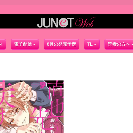
ス
電子配信
8月の発売予定
TL
読者の方へ
ス