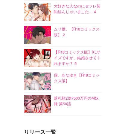
大好きな人なのにセフレ契
約結んじゃいました… 4
ムリ婚。【R18コミックス
版】 2
【R18コミックス版】XLサ
イズですが、結婚させてく
れますか？ 5
僕、あなゆき【R18コミッ
クス版】
落札額2億7500万円のM奴
隷 第50話
リリース一覧