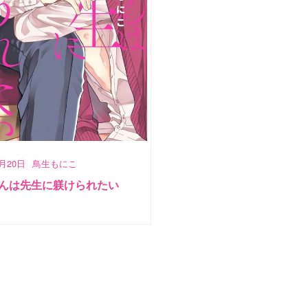
5月20日
鳥生もにこ
んは先生に躾けられたい