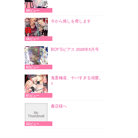
89ビュー
今から推しを脅します
66ビュー
BOY’Sピアス 2026年5月号
63ビュー
鬼畜極道、ヤバすぎる溺愛。
1
61ビュー
書店様へ
52ビュー