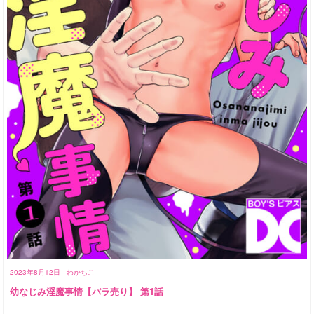
2023年8月12日
わかちこ
幼なじみ淫魔事情【バラ売り】 第1話