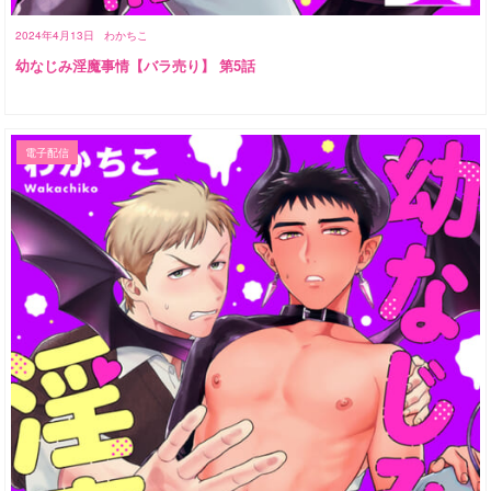
2024年4月13日
わかちこ
幼なじみ淫魔事情【バラ売り】 第5話
電子配信