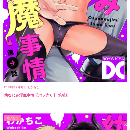
2023年12月9日
わかちこ
幼なじみ淫魔事情【バラ売り】 第4話
電子配信