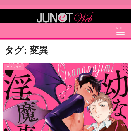
Togg
navig
タグ:
変異
コミックス