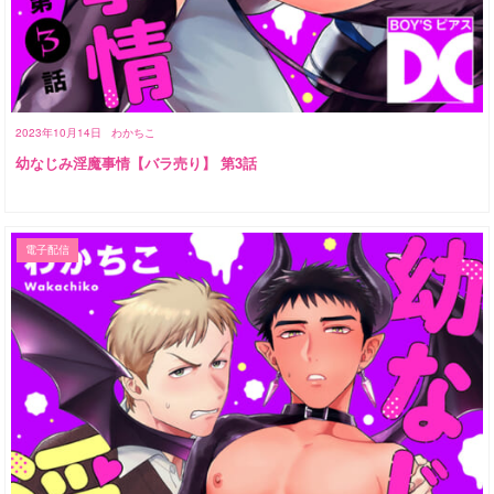
2023年10月14日
わかちこ
幼なじみ淫魔事情【バラ売り】 第3話
電子配信