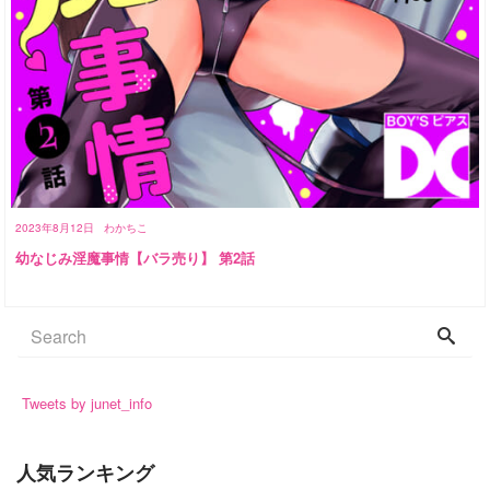
2023年8月12日
わかちこ
幼なじみ淫魔事情【バラ売り】 第2話
Tweets by junet_info
人気ランキング