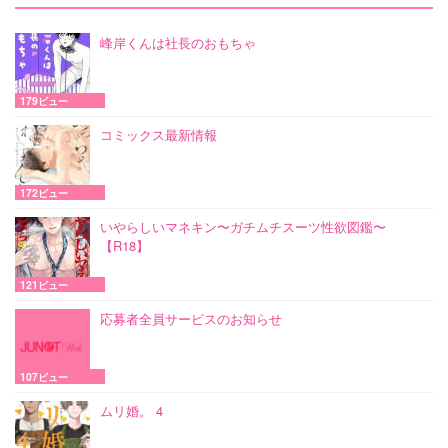
峰岸くんは社長のおもちゃ
179ビュー
コミックス最新情報
172ビュー
いやらしいマネキン〜ガチムチスーツ性欲図鑑〜
【R18】
121ビュー
応募者全員サービスのお知らせ
107ビュー
ムリ婚。 4