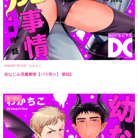
2024年7月13日
わかちこ
幼なじみ淫魔事情【バラ売り】 第6話
電子配信