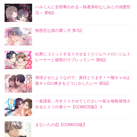
ハルくんに全部奪われる～執着系幼なじみとの溺愛性
活～ 第8話
無慈悲な彼の愛シ方 第7話
結果にコミットするイカせまくりジム〜メロいジムト
レーナーと秘密のラブレッスン〜 第6話
発情させたようなので、責任とります！〜陽キャαは
陰キャΩの疼きをどうにかしたい〜 第5話
一条課長…今すぐイカせてください〜私を毎晩発情さ
せるヒミツの香り〜【COMICS版】 3
まないたの恋【COMICS版】