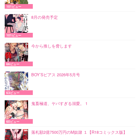
101ビュー
8月の発売予定
101ビュー
今から推しを脅します
66ビュー
BOY’Sピアス 2026年5月号
63ビュー
鬼畜極道、ヤバすぎる溺愛。 1
60ビュー
落札額2億7500万円のM奴隷 １【R18コミックス版】