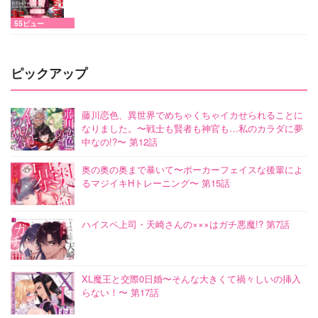
55ビュー
ピックアップ
藤川恋色、異世界でめちゃくちゃイカせられることに
なりました。〜戦士も賢者も神官も…私のカラダに夢
中なの!?〜 第12話
奥の奥の奥まで暴いて〜ポーカーフェイスな後輩によ
るマジイキHトレーニング〜 第15話
ハイスペ上司・天崎さんの×××はガチ悪魔!? 第7話
XL魔王と交際0日婚〜そんな大きくて禍々しいの挿入
らない！〜 第17話