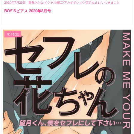
2020年7月20日
東条さかな/イクヤス/嶋二/アカギギショウ/五月女えむ/いつきまこと
BOY’Sピアス 2020年8月号
電子配信