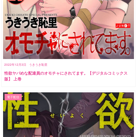
2022年12月3日
うきうき恥里
性欲ヤバめな配達員のオモチャにされてます。【デジタルコミックス
版】 上巻
電子配信