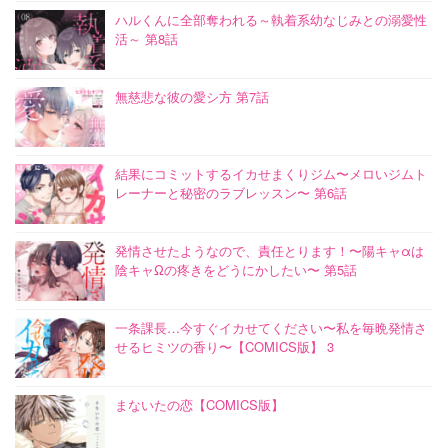
ハルくんに全部奪われる～執着系幼なじみとの溺愛性
活～ 第8話
無慈悲な彼の愛シ方 第7話
結果にコミットするイカせまくりジム〜メロいジムト
レーナーと秘密のラブレッスン〜 第6話
発情させたようなので、責任とります！〜陽キャαは
陰キャΩの疼きをどうにかしたい〜 第5話
一条課長…今すぐイカせてください〜私を毎晩発情さ
せるヒミツの香り〜【COMICS版】 3
まないたの恋【COMICS版】