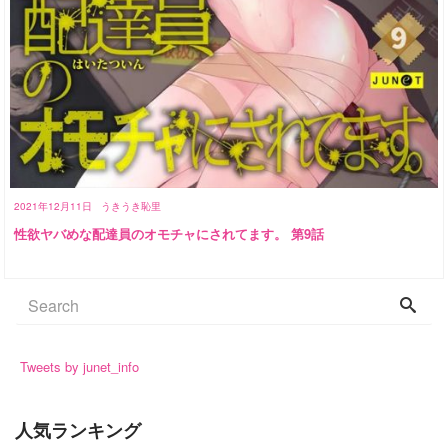
2021年12月11日
うきうき恥里
性欲ヤバめな配達員のオモチャにされてます。 第9話
Tweets by junet_info
人気ランキング