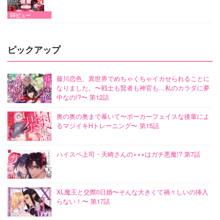
55ビュー
ピックアップ
藤川恋色、異世界でめちゃくちゃイカせられることに
なりました。〜戦士も賢者も神官も…私のカラダに夢
中なの!?〜 第12話
奥の奥の奥まで暴いて〜ポーカーフェイスな後輩によ
るマジイキHトレーニング〜 第15話
ハイスペ上司・天崎さんの×××はガチ悪魔!? 第7話
XL魔王と交際0日婚〜そんな大きくて禍々しいの挿入
らない！〜 第17話