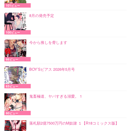
101ビュー
8月の発売予定
100ビュー
今から推しを脅します
66ビュー
BOY’Sピアス 2026年5月号
63ビュー
鬼畜極道、ヤバすぎる溺愛。 1
60ビュー
落札額2億7500万円のM奴隷 １【R18コミックス版】