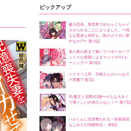
ピックアップ
藤川恋色、異世界でめちゃくちゃイ
カせられることになりました。〜戦
士も賢者も神官も…私のカラダに夢
中なの!?〜 第12話
奥の奥の奥まで暴いて〜ポーカーフ
ェイスな後輩によるマジイキHトレ
ーニング〜 第15話
ハイスペ上司・天崎さんの×××はガ
チ悪魔!? 第7話
XL魔王と交際0日婚〜そんな大きく
て禍々しいの挿入らない！〜 第17話
ハルくんに全部奪われる～執着系幼
なじみとの溺愛性活～ 第8話