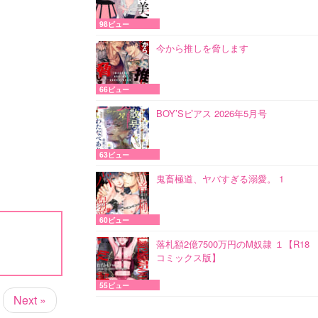
98ビュー
今から推しを脅します
66ビュー
BOY’Sピアス 2026年5月号
63ビュー
鬼畜極道、ヤバすぎる溺愛。 1
60ビュー
落札額2億7500万円のM奴隷 １【R18
コミックス版】
55ビュー
Next »