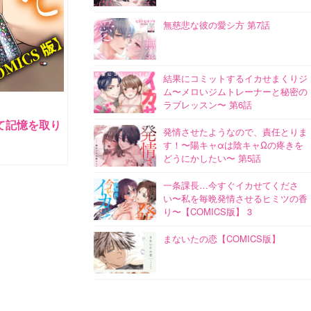
無慈悲な彼の愛シ方 第7話
結果にコミットするイカせまくりジ
ム〜メロいジムトレーナーと秘密の
ラブレッスン〜 第6話
て記憶を取り
発情させたようなので、責任とりま
す！〜陽キャαは陰キャΩの疼きを
どうにかしたい〜 第5話
一条課長…今すぐイカせてくださ
い〜私を毎晩発情させるヒミツの香
り〜【COMICS版】 3
まないたの恋【COMICS版】