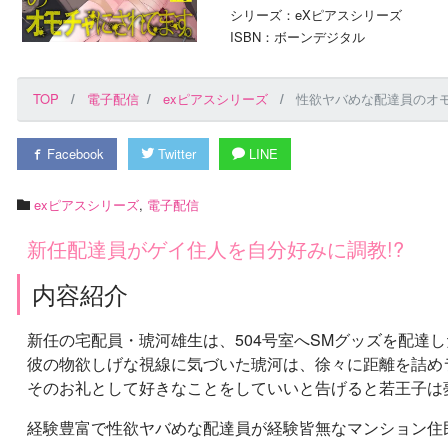
シリーズ：eXピアスシリーズ
ISBN：ボーンデジタル
TOP
電子配信
exピアスシリーズ
性欲ヤバめな配達員のオモ
Facebook
Twitter
LINE
exピアスシリーズ
,
電子配信
新任配達員がゲイ住人を自分好みに調教!?
内容紹介
新任の宅配員・琥河雄生は、504号室へSMグッズを配達
彼の物欲しげな視線に気づいた琥河は、徐々に距離を詰め
そのお礼として好きなことをしていいと告げると若王子は夢
経験豊富で性欲ヤバめな配達員が経験皆無なマンション住