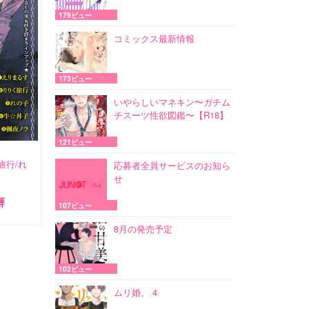
179ビュー
コミックス最新情報
173ビュー
いやらしいマネキン〜ガチム
チスーツ性欲図鑑〜【R18】
121ビュー
旅行/れ
応募者全員サービスのお知ら
せ
癖
107ビュー
8月の発売予定
102ビュー
ムリ婚。 4