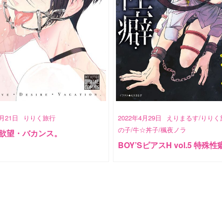
5月21日
りりく旅行
2022年4月29日
えりまるす/りりく
の子/牛☆丼子/楓夜ノラ
欲望・バカンス。
BOY’SピアスH vol.5 特殊性