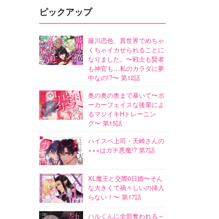
ピックアップ
藤川恋色、異世界でめちゃ
くちゃイカせられることに
なりました。〜戦士も賢者
も神官も…私のカラダに夢
中なの!?〜 第12話
奥の奥の奥まで暴いて〜ポ
ーカーフェイスな後輩によ
るマジイキHトレーニン
グ〜 第15話
ハイスペ上司・天崎さんの
×××はガチ悪魔!? 第7話
XL魔王と交際0日婚〜そん
な大きくて禍々しいの挿入
らない！〜 第17話
ハルくんに全部奪われる～