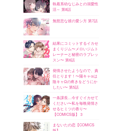
執着系幼なじみとの溺愛性
活～ 第8話
無慈悲な彼の愛シ方 第7話
結果にコミットするイカせ
まくりジム〜メロいジムト
レーナーと秘密のラブレッ
スン〜 第6話
発情させたようなので、責
任とります！〜陽キャαは
陰キャΩの疼きをどうにか
したい〜 第5話
一条課長…今すぐイカせて
ください〜私を毎晩発情さ
せるヒミツの香り〜
【COMICS版】 3
まないたの恋【COMICS
版】