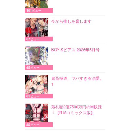
101ビュー
今から推しを脅します
67ビュー
BOY’Sピアス 2026年5月号
65ビュー
鬼畜極道、ヤバすぎる溺愛。
1
61ビュー
落札額2億7500万円のM奴隷
１【R18コミックス版】
55ビュー