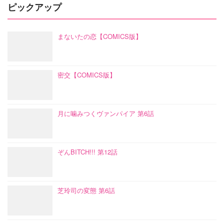
ピックアップ
まないたの恋【COMICS版】
密交【COMICS版】
月に噛みつくヴァンパイア 第6話
ぞんBITCH!!! 第12話
芝玲司の変態 第6話