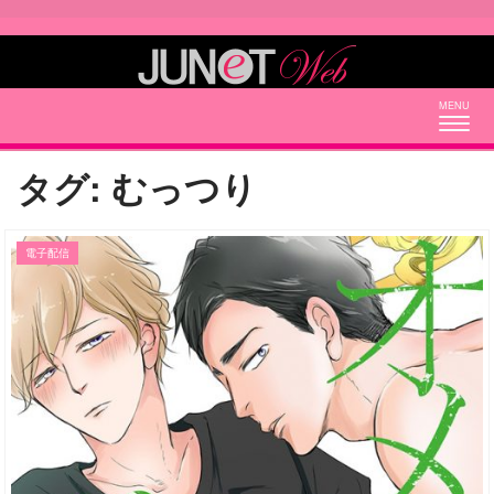
Togg
navig
タグ:
むっつり
電子配信