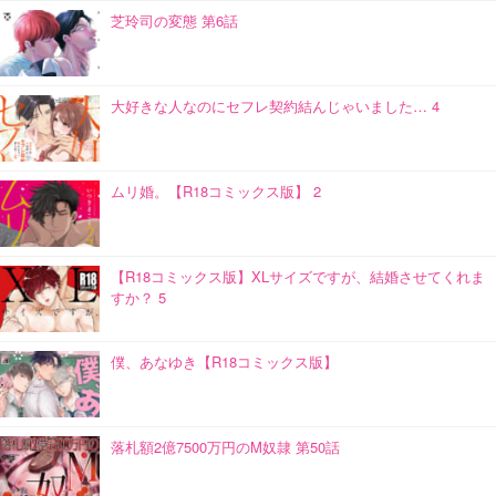
芝玲司の変態 第6話
大好きな人なのにセフレ契約結んじゃいました… 4
ムリ婚。【R18コミックス版】 2
【R18コミックス版】XLサイズですが、結婚させてくれま
すか？ 5
僕、あなゆき【R18コミックス版】
落札額2億7500万円のM奴隷 第50話