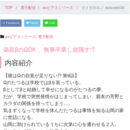
TOP
電子配信
exピアスシリーズ
オメガポルノ episode039
Facebook
Twitter
LINE
exピアスシリーズ
,
電子配信
偽装βのΩDK 、無事卒業し就職す!?
内容紹介
【彼はΩの自覚が足りない!? 第9話】
Ωのたつるは学校ではβを装っている。
βとしてβと結婚して幸せになるのがたつるの夢。
だが、学校で突然発情がはじまってしまい、親友の芳野と
カラダの関係を持ってしまう…。
気まずくなって学校を休んだたつるは事情を知る山岡の家
に世話になる。
山岡に助けられているうちに次第に心を通わせる２人。