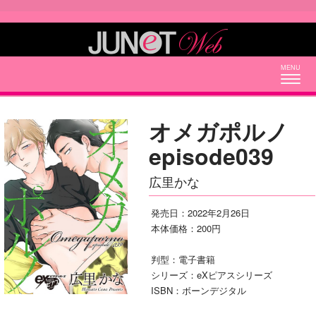
Togg
navig
オメガポルノ
episode039
広里かな
発売日：2022年2月26日
本体価格：200円
判型：電子書籍
シリーズ：eXピアスシリーズ
ISBN：ボーンデジタル