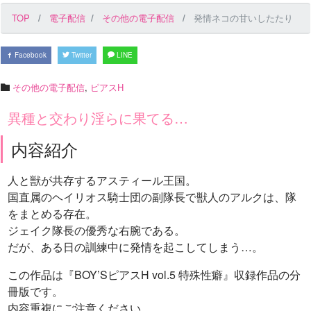
TOP
電子配信
その他の電子配信
発情ネコの甘いしたたり
Facebook
Twitter
LINE
その他の電子配信
,
ピアスH
異種と交わり淫らに果てる…
内容紹介
人と獣が共存するアスティール王国。
国直属のヘイリオス騎士団の副隊長で獣人のアルクは、隊
をまとめる存在。
ジェイク隊長の優秀な右腕である。
だが、ある日の訓練中に発情を起こしてしまう…。
この作品は『BOY’SピアスH vol.5 特殊性癖』収録作品の分
冊版です。
内容重複にご注意ください。