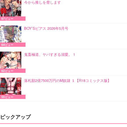
今から推しを脅します
67ビュー
BOY’Sピアス 2026年5月号
64ビュー
鬼畜極道、ヤバすぎる溺愛。 1
62ビュー
落札額2億7500万円のM奴隷 １【R18コミックス版】
55ビュー
ピックアップ