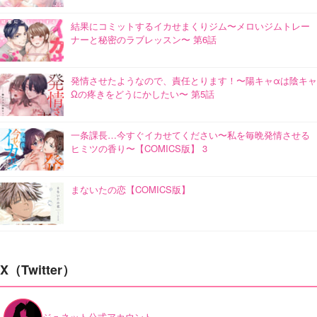
結果にコミットするイカせまくりジム〜メロいジムトレー
ナーと秘密のラブレッスン〜 第6話
発情させたようなので、責任とります！〜陽キャαは陰キャ
Ωの疼きをどうにかしたい〜 第5話
一条課長…今すぐイカせてください〜私を毎晩発情させる
ヒミツの香り〜【COMICS版】 3
まないたの恋【COMICS版】
X（Twitter）
ジュネット公式アカウント