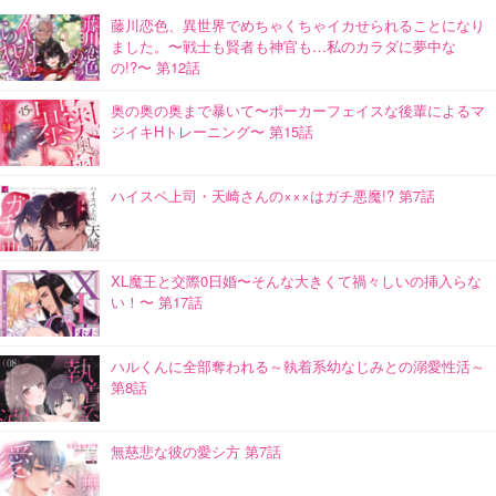
藤川恋色、異世界でめちゃくちゃイカせられることになり
ました。〜戦士も賢者も神官も…私のカラダに夢中な
の!?〜 第12話
奥の奥の奥まで暴いて〜ポーカーフェイスな後輩によるマ
ジイキHトレーニング〜 第15話
ハイスペ上司・天崎さんの×××はガチ悪魔!? 第7話
XL魔王と交際0日婚〜そんな大きくて禍々しいの挿入らな
い！〜 第17話
ハルくんに全部奪われる～執着系幼なじみとの溺愛性活～
第8話
無慈悲な彼の愛シ方 第7話