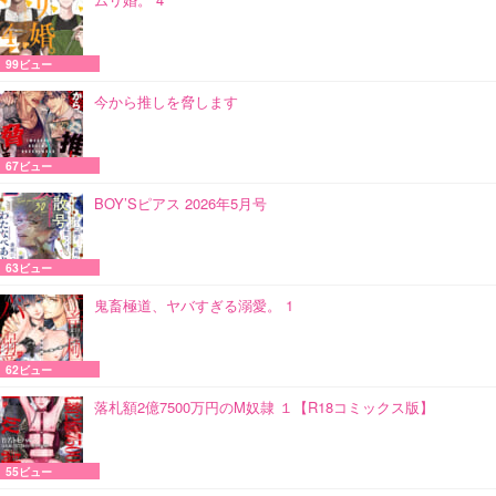
99ビュー
今から推しを脅します
67ビュー
BOY’Sピアス 2026年5月号
63ビュー
鬼畜極道、ヤバすぎる溺愛。 1
62ビュー
落札額2億7500万円のM奴隷 １【R18コミックス版】
55ビュー