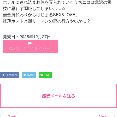
ホテルに連れ込まれ体を弄られているうちニコは北沢の舌
技に思わず悶絶してしまい……☆
借金肩代わりからはじまるSEX&LOVE。
軽薄ホストと謎リーマンの恋の行方やいかに!?
発売日：2025年12月27日
購入はこちらのサイトから
Facebook
Twitter
LINE
感想メールを送る
« Prev
Next »