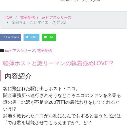
TOP
電子配信
exピアスシリーズ
全部ちょーだいマイエース 第5話
Facebook
Twitter
LINE
exピアスシリーズ
,
電子配信
軽薄ホストと謎リーマンの執着強めLOVE!?
内容紹介
客に飛ばれた駆け出しホスト・ニコ。
闇金事務所へ連行されそうなところニコのファンを名乗る
謎の男・北沢が不足金200万円の肩代わりをしてくれると
いう!?
窮地を救われたニコがお礼になんでもすると言うと北沢は
「では君を堪能させてもらえますか?」と!?