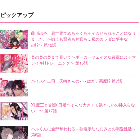
ピックアップ
藤川恋色、異世界でめちゃくちゃイカせられることになり
ました。〜戦士も賢者も神官も…私のカラダに夢中な
の!?〜 第12話
奥の奥の奥まで暴いて〜ポーカーフェイスな後輩によるマ
ジイキHトレーニング〜 第15話
ハイスペ上司・天崎さんの×××はガチ悪魔!? 第7話
XL魔王と交際0日婚〜そんな大きくて禍々しいの挿入らな
い！〜 第17話
ハルくんに全部奪われる～執着系幼なじみとの溺愛性活～
第8話