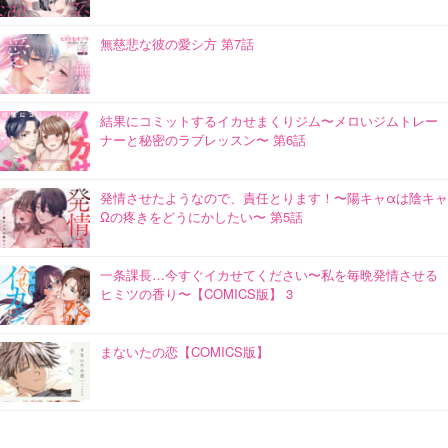
無慈悲な彼の愛シ方 第7話
結果にコミットするイカせまくりジム〜メロいジムトレー
ナーと秘密のラブレッスン〜 第6話
発情させたようなので、責任とります！〜陽キャαは陰キャ
Ωの疼きをどうにかしたい〜 第5話
一条課長…今すぐイカせてください〜私を毎晩発情させる
ヒミツの香り〜【COMICS版】 3
まないたの恋【COMICS版】