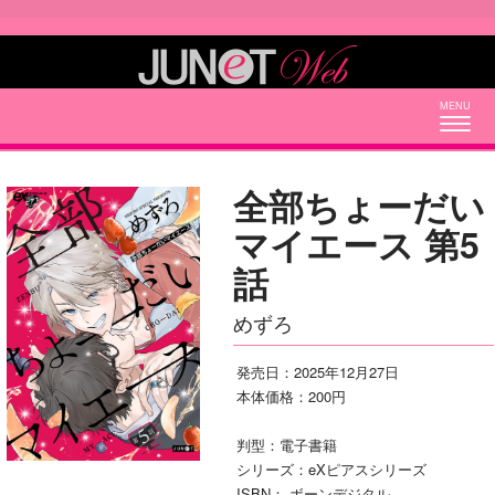
Togg
navig
全部ちょーだい
マイエース 第5
話
めずろ
発売日：2025年12月27日
本体価格：200円
判型：電子書籍
シリーズ：eXピアスシリーズ
ISBN： ボーンデジタル