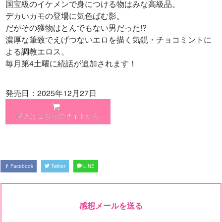
国宝級のイケメンで身につける物はみな高級品。
デカいカモの登場に気色ばむ影。
だがその獲物はとんでもない男だった!?
濃厚な筆致でえげつないエロを描く気鋭・チョコミントに
よる調教エロス。
毎月第4土曜に続話が追加されます！
発売日：2025年12月27日
購入はこちらのサイトから
Facebook
Twitter
LINE
感想メールを送る