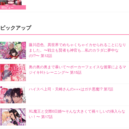
55ビュー
ピックアップ
藤川恋色、異世界でめちゃくちゃイカせられることになり
ました。〜戦士も賢者も神官も…私のカラダに夢中な
の!?〜 第12話
奥の奥の奥まで暴いて〜ポーカーフェイスな後輩によるマ
ジイキHトレーニング〜 第15話
ハイスペ上司・天崎さんの×××はガチ悪魔!? 第7話
XL魔王と交際0日婚〜そんな大きくて禍々しいの挿入らな
い！〜 第17話