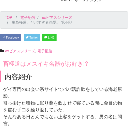
TOP
電子配信
exピアスシリーズ
鬼畜極道、ヤバすぎる溺愛。 第44話
Facebook
Twitter
LINE
exピアスシリーズ
,
電子配信
畜極道はメスイキ名器がお好き!?
内容紹介
ゲイ専門の出会い系サイトでパパ活詐欺をしている海老原
影。
引っ掛けた獲物に眠り薬を飲ませて寝ている間に金目の物
を盗む手口を繰り返していた。
そんなある日とんでもない上客をゲットする。男の名は間
宮。