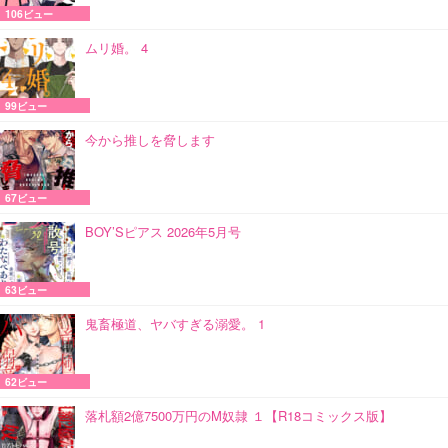
106ビュー
ムリ婚。 4
99ビュー
今から推しを脅します
67ビュー
BOY’Sピアス 2026年5月号
63ビュー
鬼畜極道、ヤバすぎる溺愛。 1
62ビュー
落札額2億7500万円のM奴隷 １【R18コミックス版】