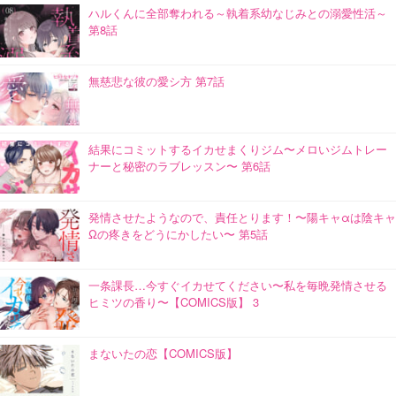
ハルくんに全部奪われる～執着系幼なじみとの溺愛性活～
第8話
無慈悲な彼の愛シ方 第7話
結果にコミットするイカせまくりジム〜メロいジムトレー
ナーと秘密のラブレッスン〜 第6話
発情させたようなので、責任とります！〜陽キャαは陰キャ
Ωの疼きをどうにかしたい〜 第5話
一条課長…今すぐイカせてください〜私を毎晩発情させる
ヒミツの香り〜【COMICS版】 3
まないたの恋【COMICS版】