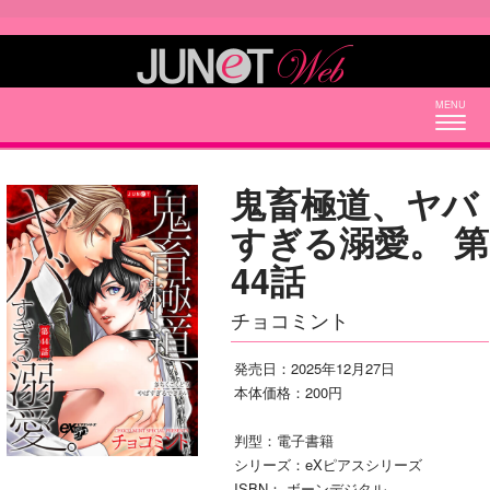
Togg
navig
鬼畜極道、ヤバ
すぎる溺愛。 第
44話
チョコミント
発売日：2025年12月27日
本体価格：200円
判型：電子書籍
シリーズ：eXピアスシリーズ
ISBN： ボーンデジタル