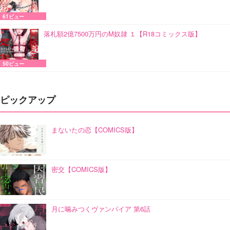
61ビュー
落札額2億7500万円のM奴隷 １【R18コミックス版】
50ビュー
ピックアップ
まないたの恋【COMICS版】
密交【COMICS版】
月に噛みつくヴァンパイア 第6話