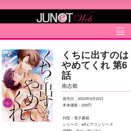
Togg
navig
くちに出すのは
やめてくれ 第6
話
南志都
発売日：2023年9月23日
本体価格：200円
判型：電子書籍
シリーズ：eXピアスシリーズ
ISBN：ボーンデジタル