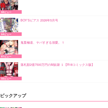
68ビュー
BOY’Sピアス 2026年5月号
64ビュー
鬼畜極道、ヤバすぎる溺愛。 1
61ビュー
落札額2億7500万円のM奴隷 １【R18コミックス版】
55ビュー
ピックアップ