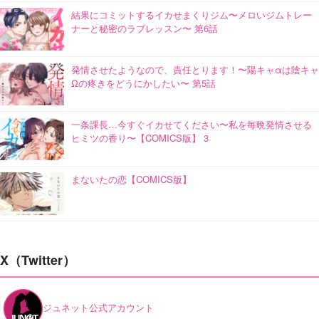
結果にコミットするイカせまくりジム〜メロいジムトレー
ナーと秘密のラブレッスン〜 第6話
発情させたようなので、責任とります！〜陽キャαは陰キャ
Ωの疼きをどうにかしたい〜 第5話
一条課長…今すぐイカせてください〜私を毎晩発情させる
ヒミツの香り〜【COMICS版】 3
まないたの恋【COMICS版】
X（Twitter）
ジュネット公式アカウント