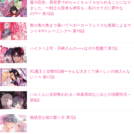
藤川恋色、異世界でめちゃくちゃイカせられることになり
ました。〜戦士も賢者も神官も…私のカラダに夢中な
の!?〜 第12話
奥の奥の奥まで暴いて〜ポーカーフェイスな後輩によるマ
ジイキHトレーニング〜 第15話
ハイスペ上司・天崎さんの×××はガチ悪魔!? 第7話
XL魔王と交際0日婚〜そんな大きくて禍々しいの挿入らな
い！〜 第17話
ハルくんに全部奪われる～執着系幼なじみとの溺愛性活～
第8話
無慈悲な彼の愛シ方 第7話