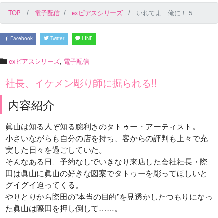
TOP
電子配信
exピアスシリーズ
いれてよ、俺に！ 5
Facebook
Twitter
LINE
exピアスシリーズ
,
電子配信
社長、イケメン彫り師に掘られる!!
内容紹介
眞山は知る人ぞ知る腕利きのタトゥー・アーティスト。
小さいながらも自分の店を持ち、客からの評判も上々で充
実した日々を過ごしていた。
そんなある日、予約なしでいきなり来店した会社社長・際
田は眞山に眞山の好きな図案でタトゥーを彫ってほしいと
グイグイ迫ってくる。
やりとりから際田の”本当の目的”を見透かしたつもりになっ
た眞山は際田を押し倒して……。