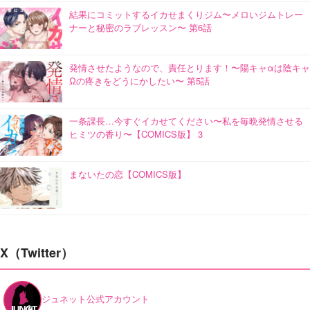
結果にコミットするイカせまくりジム〜メロいジムトレー
ナーと秘密のラブレッスン〜 第6話
発情させたようなので、責任とります！〜陽キャαは陰キャ
Ωの疼きをどうにかしたい〜 第5話
一条課長…今すぐイカせてください〜私を毎晩発情させる
ヒミツの香り〜【COMICS版】 3
まないたの恋【COMICS版】
X（Twitter）
ジュネット公式アカウント