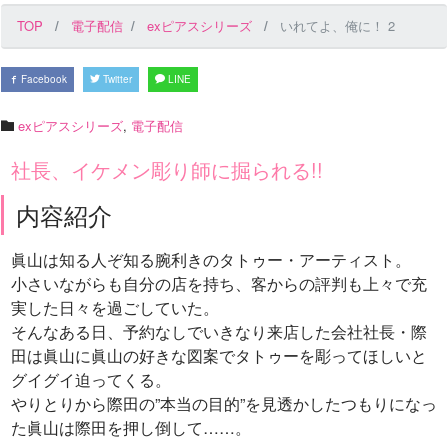
TOP
電子配信
exピアスシリーズ
いれてよ、俺に！ 2
Facebook
Twitter
LINE
exピアスシリーズ
,
電子配信
社長、イケメン彫り師に掘られる!!
内容紹介
眞山は知る人ぞ知る腕利きのタトゥー・アーティスト。
小さいながらも自分の店を持ち、客からの評判も上々で充
実した日々を過ごしていた。
そんなある日、予約なしでいきなり来店した会社社長・際
田は眞山に眞山の好きな図案でタトゥーを彫ってほしいと
グイグイ迫ってくる。
やりとりから際田の”本当の目的”を見透かしたつもりになっ
た眞山は際田を押し倒して……。