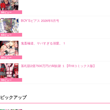
66ビュー
BOY’Sピアス 2026年5月号
63ビュー
鬼畜極道、ヤバすぎる溺愛。 1
60ビュー
落札額2億7500万円のM奴隷 １【R18コミックス版】
55ビュー
ピックアップ