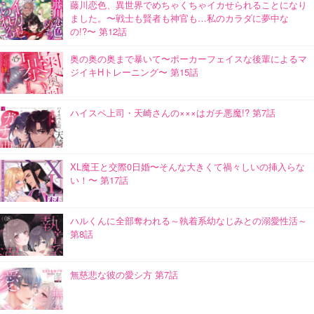
藤川恋色、異世界でめちゃくちゃイカせられることになり
ました。〜戦士も賢者も神官も…私のカラダに夢中な
の!?〜 第12話
奥の奥の奥まで暴いて〜ポーカーフェイスな後輩によるマ
ジイキHトレーニング〜 第15話
ハイスペ上司・天崎さんの×××はガチ悪魔!? 第7話
XL魔王と交際0日婚〜そんな大きくて禍々しいの挿入らな
い！〜 第17話
ハルくんに全部奪われる～執着系幼なじみとの溺愛性活～
第8話
無慈悲な彼の愛シ方 第7話