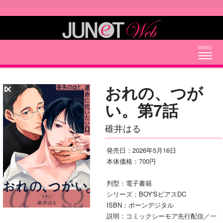
Togg
navig
おれの、つが
い。第7話
碓井はる
発売日：2026年5月16日
本体価格：700円
判型：電子書籍
シリーズ：BOY'SピアスDC
ISBN：ボーンデジタル
説明：コミックシーモア先行配信／一