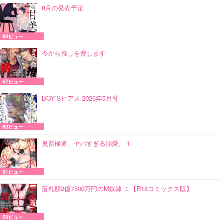
8月の発売予定
90ビュー
今から推しを脅します
67ビュー
BOY’Sピアス 2026年5月号
63ビュー
鬼畜極道、ヤバすぎる溺愛。 1
61ビュー
落札額2億7500万円のM奴隷 １【R18コミックス版】
50ビュー