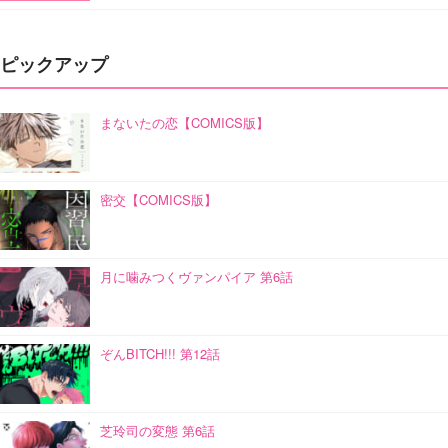
ピックアップ
まないたの恋【COMICS版】
密交【COMICS版】
月に噛みつくヴァンパイア 第6話
ぞんBITCH!!! 第12話
芝玲司の変態 第6話