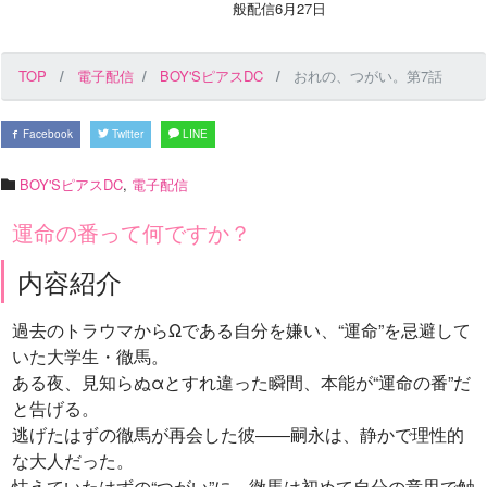
般配信6月27日
TOP
電子配信
BOY'SピアスDC
おれの、つがい。第7話
Facebook
Twitter
LINE
BOY'SピアスDC
,
電子配信
運命の番って何ですか？
内容紹介
過去のトラウマからΩである自分を嫌い、“運命”を忌避して
いた大学生・徹馬。
ある夜、見知らぬαとすれ違った瞬間、本能が“運命の番”だ
と告げる。
逃げたはずの徹馬が再会した彼――嗣永は、静かで理性的
な大人だった。
怯えていたはずの“つがい”に、徹馬は初めて自分の意思で触