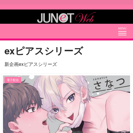
Togg
navig
exピアスシリーズ
新企画exピアスシリーズ
電子配信