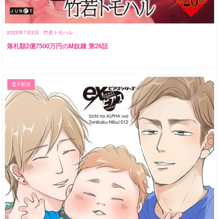
2022年7月2日
竹若トモハル
落札額2億7500万円のM奴隷 第26話
電子配信