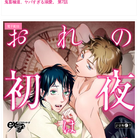
鬼畜極道、ヤバすぎる溺愛。 第7話
電子配信