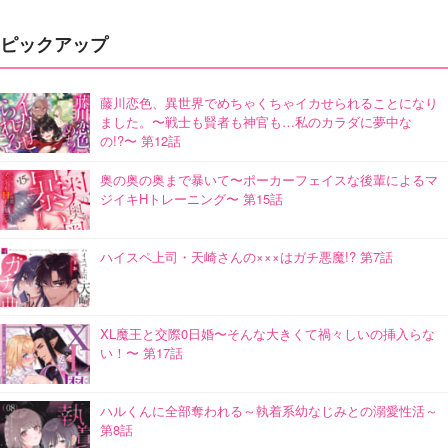
ピックアップ
藤川恋色、異世界でめちゃくちゃイカせられることになり
ました。〜戦士も賢者も神官も…私のカラダに夢中な
の!?〜 第12話
奥の奥の奥まで暴いて〜ポーカーフェイスな後輩によるマ
ジイキHトレーニング〜 第15話
ハイスペ上司・天崎さんの×××はガチ悪魔!? 第7話
XL魔王と交際0日婚〜そんな大きくて禍々しいの挿入らな
い！〜 第17話
ハルくんに全部奪われる～執着系幼なじみとの溺愛性活～
第8話