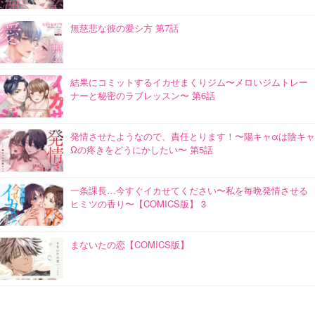
無慈悲な彼の愛シ方 第7話
結果にコミットするイカせまくりジム〜メロいジムトレー
ナーと秘密のラブレッスン〜 第6話
発情させたようなので、責任とります！〜陽キャαは陰キャ
Ωの疼きをどうにかしたい〜 第5話
一条課長…今すぐイカせてください〜私を毎晩発情させる
ヒミツの香り〜【COMICS版】 3
まないたの恋【COMICS版】