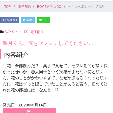
TOP
電子配信
BOY'SピアスDC
セフレの花ちゃん 第3話
Facebook
Twitter
LINE
BOY'SピアスDC
,
電子配信
望月くん、僕をセフレにしてください…
内容紹介
「花…全部飲んだ？ 奥まで見せて」セフレ期間が濃く長
かったせいか、恋人同士という実感がまだない花と航く
ん。花のことがかわいすぎて、なぜか涙もろくなった航く
んに、花はずっと隠していたことがあると言う。初めて訪
れた花の部屋には、なんと…!?
発売日：2020年3月14日