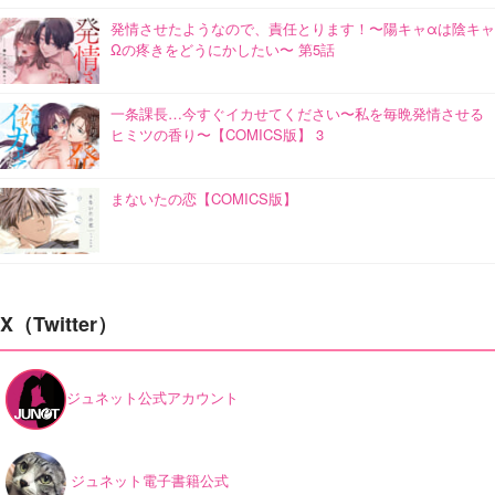
発情させたようなので、責任とります！〜陽キャαは陰キャ
Ωの疼きをどうにかしたい〜 第5話
一条課長…今すぐイカせてください〜私を毎晩発情させる
ヒミツの香り〜【COMICS版】 3
まないたの恋【COMICS版】
X（Twitter）
ジュネット公式アカウント
ジュネット電子書籍公式