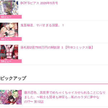
BOY’Sピアス 2026年5月号
62ビュー
鬼畜極道、ヤバすぎる溺愛。 1
62ビュー
落札額2億7500万円のM奴隷 １【R18コミックス版】
54ビュー
ピックアップ
藤川恋色、異世界でめちゃくちゃイカせられることになり
ました。〜戦士も賢者も神官も…私のカラダに夢中な
の!?〜 第12話