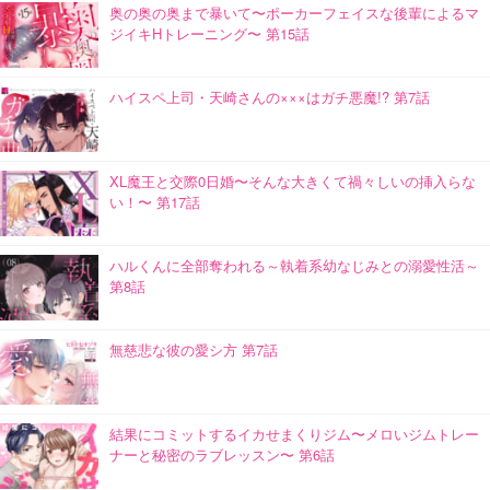
奥の奥の奥まで暴いて〜ポーカーフェイスな後輩によるマ
ジイキHトレーニング〜 第15話
ハイスペ上司・天崎さんの×××はガチ悪魔!? 第7話
XL魔王と交際0日婚〜そんな大きくて禍々しいの挿入らな
い！〜 第17話
ハルくんに全部奪われる～執着系幼なじみとの溺愛性活～
第8話
無慈悲な彼の愛シ方 第7話
結果にコミットするイカせまくりジム〜メロいジムトレー
ナーと秘密のラブレッスン〜 第6話