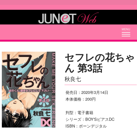
Togg
navig
セフレの花ちゃ
ん 第3話
秋良七
発売日：2020年3月14日
本体価格：200円
判型：電子書籍
シリーズ：BOY'SピアスDC
ISBN：ボーンデジタル