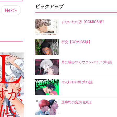
ピックアップ
Next »
まないたの恋【COMICS版】
密交【COMICS版】
月に噛みつくヴァンパイア 第6話
ぞんBITCH!!! 第12話
芝玲司の変態 第6話