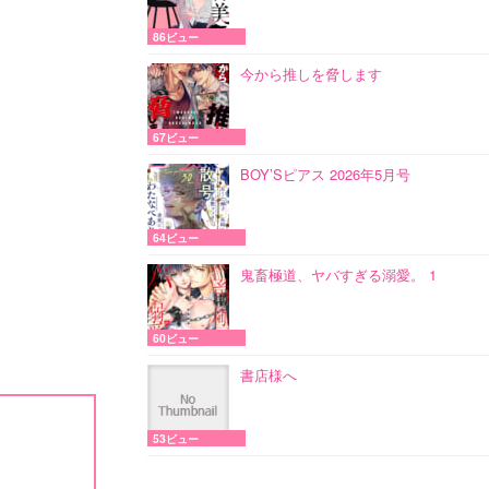
86ビュー
今から推しを脅します
67ビュー
BOY’Sピアス 2026年5月号
64ビュー
鬼畜極道、ヤバすぎる溺愛。 1
60ビュー
書店様へ
53ビュー