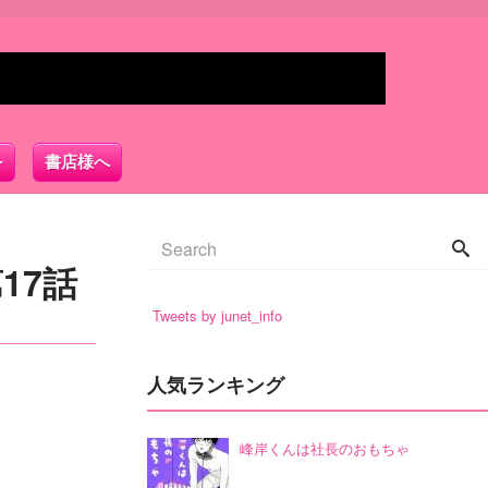
書店様へ
17話
Tweets by junet_info
人気ランキング
峰岸くんは社長のおもちゃ