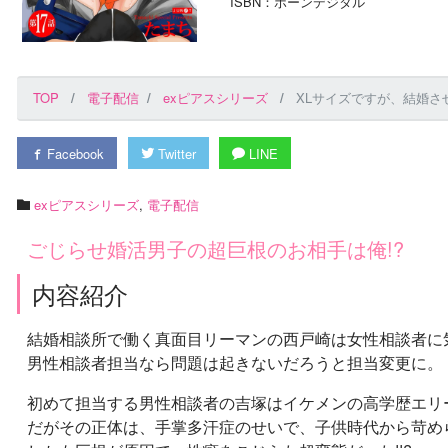
ISBN：ボーンデジタル
TOP
電子配信
exピアスシリーズ
XLサイズですが、結婚さ
Facebook
Twitter
LINE
exピアスシリーズ
,
電子配信
ごじらせ婚活男子の超巨根のお相手は俺!?
内容紹介
結婚相談所で働く真面目リーマンの西戸崎は女性相談者に
男性相談者担当なら問題は起きないだろうと担当変更に。
初めて担当する男性相談者の吉塚はイケメンの高学歴エリ
だがその正体は、手掌多汗症のせいで、子供時代から苛めら