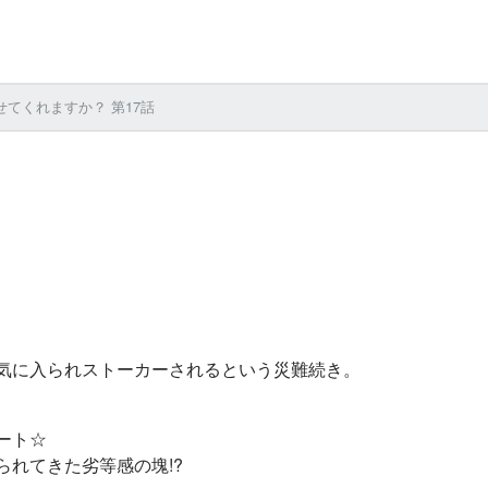
せてくれますか？ 第17話
気に入られストーカーされるという災難続き。
ート☆
れてきた劣等感の塊!?