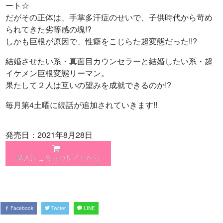
ート☆
だがその正体は、手掌多汗症のせいで、子供時代から苛め
られてきた劣等感の塊!?
しかも巨根が原因で、性癖をこじらた超変態だった!!?
結婚させたい系・真面目カウンセラーと結婚したい系・超
イケメン巨根変態リーマン。
果たして２人は互いの望みを成就できるのか!?
毎月第4土曜に続話が追加されていきます!!
発売日：2021年8月28日
購入はこちらのサイトから
Facebook
Twitter
LINE