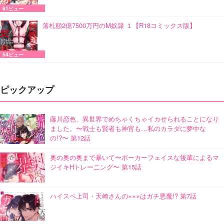
61ビュー
落札額2億7500万円のM奴隷 １【R18コミックス版】
54ビュー
ピックアップ
藤川恋色、異世界でめちゃくちゃイカせられることになり
ました。〜戦士も賢者も神官も…私のカラダに夢中な
の!?〜 第12話
奥の奥の奥まで暴いて〜ポーカーフェイスな後輩によるマ
ジイキHトレーニング〜 第15話
ハイスペ上司・天崎さんの×××はガチ悪魔!? 第7話