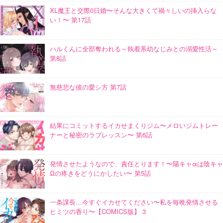
XL魔王と交際0日婚〜そんな大きくて禍々しいの挿入らな
い！〜 第17話
ハルくんに全部奪われる～執着系幼なじみとの溺愛性活～
第8話
無慈悲な彼の愛シ方 第7話
結果にコミットするイカせまくりジム〜メロいジムトレー
ナーと秘密のラブレッスン〜 第6話
発情させたようなので、責任とります！〜陽キャαは陰キャ
Ωの疼きをどうにかしたい〜 第5話
一条課長…今すぐイカせてください〜私を毎晩発情させる
ヒミツの香り〜【COMICS版】 3