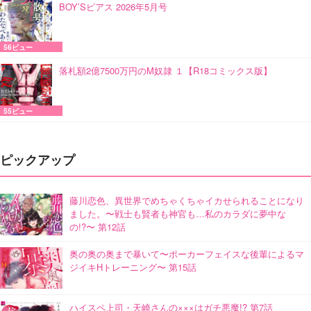
BOY’Sピアス 2026年5月号
56ビュー
落札額2億7500万円のM奴隷 １【R18コミックス版】
55ビュー
ピックアップ
藤川恋色、異世界でめちゃくちゃイカせられることになり
ました。〜戦士も賢者も神官も…私のカラダに夢中な
の!?〜 第12話
奥の奥の奥まで暴いて〜ポーカーフェイスな後輩によるマ
ジイキHトレーニング〜 第15話
ハイスペ上司・天崎さんの×××はガチ悪魔!? 第7話