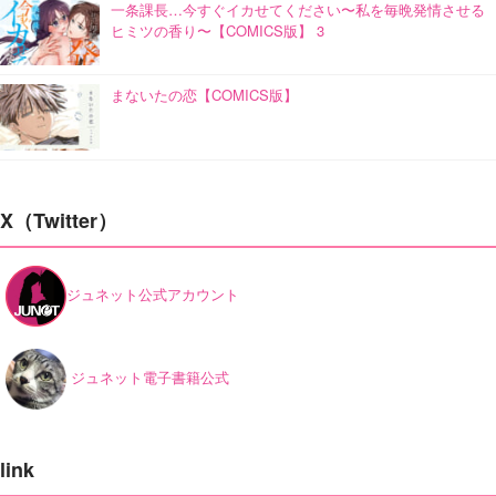
一条課長…今すぐイカせてください〜私を毎晩発情させる
ヒミツの香り〜【COMICS版】 3
まないたの恋【COMICS版】
X（Twitter）
ジュネット公式アカウント
ジュネット電子書籍公式
link