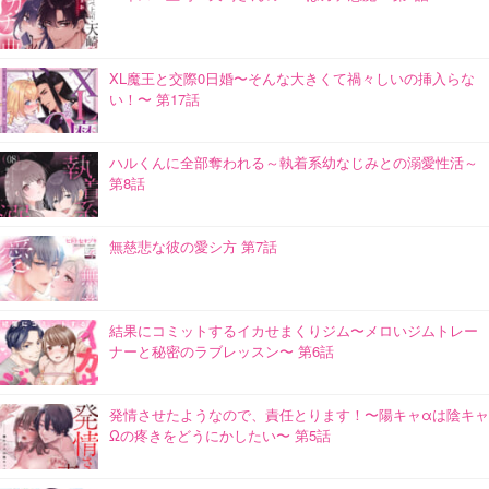
XL魔王と交際0日婚〜そんな大きくて禍々しいの挿入らな
い！〜 第17話
ハルくんに全部奪われる～執着系幼なじみとの溺愛性活～
第8話
無慈悲な彼の愛シ方 第7話
結果にコミットするイカせまくりジム〜メロいジムトレー
ナーと秘密のラブレッスン〜 第6話
発情させたようなので、責任とります！〜陽キャαは陰キャ
Ωの疼きをどうにかしたい〜 第5話