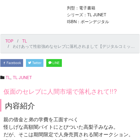
判型：電子書籍
シリーズ：TL JUNET
ISBN：ボーンデジタル
TOP
TL
わけあって性欲強めなセレブに落札されまして【デジタルコミックス版】 上巻
Facebook
Twitter
LINE
TL
,
TL JUNET
仮面のセレブに人間市場で落札されて!!?
内容紹介
親の借金と弟の学費を工面すべく
怪しげな高額闇バイトにとびついた高梨子みなみ。
だが、そこは期間限定で人身売買される闇オークション。