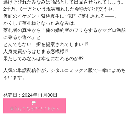
逃げそびれたみなみは商品として出品させられてしまう。
2千万、3千万という現実離れした金額が飛び交う中、
仮面のイケメン・紫桃真生に1億円で落札される――。
かくして落札物となったみなみは、
落札者の真生から「俺の婚約者のフリをするかマグロ漁船
に乗るか選べ」と
とんでもない二択を提案されてしまい!!?
人身売買からはじまる恋模様!?
果たしてみなみは幸せになれるのか!!?
人気の単話配信作がデジタルコミックス版で一挙によめち
ゃいます。
発売日：2024年11月30日
購入はこちらのサイトから