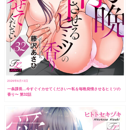
2026年6月13日
一条課長…今すぐイカせてください〜私を毎晩発情させるヒミツの
香り〜 第32話