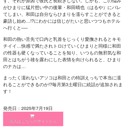
ず、それが原因で彼氏と長続きしない。しかも、この悩み
がひまりに猛片想い中の後輩・和田晴也（はるや）にバレ
てしまい、和田は自分ならひまりを濡らすことができると
豪語し始め…!?にわかには信じがたいと思いつつもホテル
へ行くと──
和田の熱い舌先で口内と乳首をじっくり愛撫されるとキモ
チイイ…快感で満たされトロけていくひまりと同様に和田
の性器も硬くなっていることを知り、いつもの無邪気な和
田とはちがう雄を露わにした表情を向けられると、ひまり
のナカは…
まったく濡れないアソコは和田との特訓えっちで本当に濡
れることができるのか!?毎月第3土曜日に続話が追加されま
す！
発売日：2025年7月19日
購入はこちらのサイトから