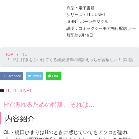
判型：電子書籍
シリーズ：TL JUNET
ISBN：ボーンデジタル
説明：コミックシーモア先行配信 ／一
般配信8月16日
TOP
TL
私に好きをぶつけてくる溺愛後輩の特訓えっちが容赦ない！ 第1話
Facebook
Twitter
LINE
TL
,
TL JUNET
Hで濡れるための特訓、それは…
内容紹介
OL・梶田ひまりはHのときに感じていてもアソコが濡れ