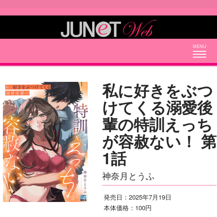
Togg
navig
私に好きをぶつ
けてくる溺愛後
輩の特訓えっち
が容赦ない！ 第
1話
神奈月とうふ
発売日：2025年7月19日
本体価格：100円