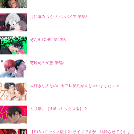
月に噛みつくヴァンパイア 第6話
ぞんBITCH!!! 第12話
芝玲司の変態 第6話
大好きな人なのにセフレ契約結んじゃいました… 4
ムリ婚。【R18コミックス版】 2
【R18コミックス版】XLサイズですが、結婚させてくれま