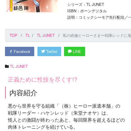
シリーズ：TL JUNET
ISBN：ボーンデジタル
説明：コミックシーモア先行配信／一
TOP
TL
TL JUNET
私の絶倫ヒーローさま〜戦隊レッドに鬼
Facebook
Twitter
LINE
TL JUNET
正義ために性技を尽くす!?
内容紹介
悪から世界を守る組織「（株）ヒーロー派遣本舗」の
戦隊リーダー・ハケンレッド（朱堂ナオヤ）は、
怪人との激闘が終わったあと、毎回限界を超えるほどの
肉体トレーニングを続けている。