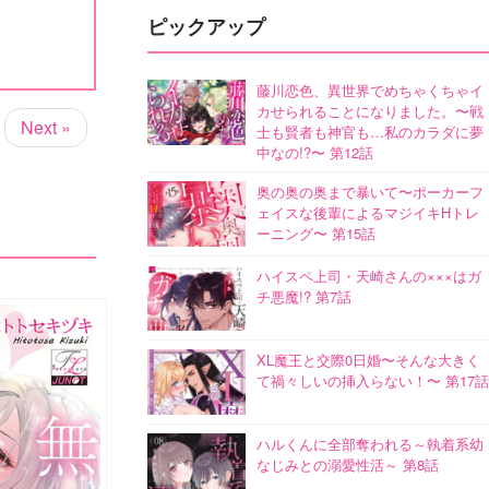
ピックアップ
藤川恋色、異世界でめちゃくちゃイ
カせられることになりました。〜戦
Next »
士も賢者も神官も…私のカラダに夢
中なの!?〜 第12話
奥の奥の奥まで暴いて〜ポーカーフ
ェイスな後輩によるマジイキHトレ
ーニング〜 第15話
ハイスペ上司・天崎さんの×××はガ
チ悪魔!? 第7話
XL魔王と交際0日婚〜そんな大きく
て禍々しいの挿入らない！〜 第17話
ハルくんに全部奪われる～執着系幼
なじみとの溺愛性活～ 第8話