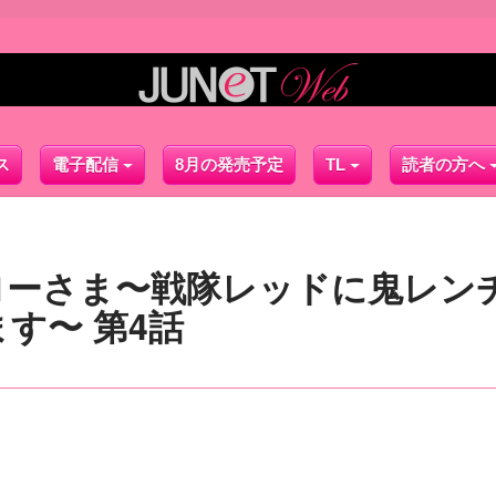
ス
電子配信
8月の発売予定
TL
読者の方へ
ローさま〜戦隊レッドに鬼レン
す〜 第4話