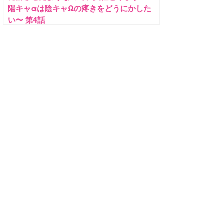
陽キャαは陰キャΩの疼きをどうにかした
い〜 第4話