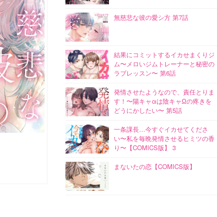
無慈悲な彼の愛シ方 第7話
結果にコミットするイカせまくりジ
ム〜メロいジムトレーナーと秘密の
ラブレッスン〜 第6話
発情させたようなので、責任とりま
す！〜陽キャαは陰キャΩの疼きを
どうにかしたい〜 第5話
一条課長…今すぐイカせてくださ
い〜私を毎晩発情させるヒミツの香
り〜【COMICS版】 3
まないたの恋【COMICS版】