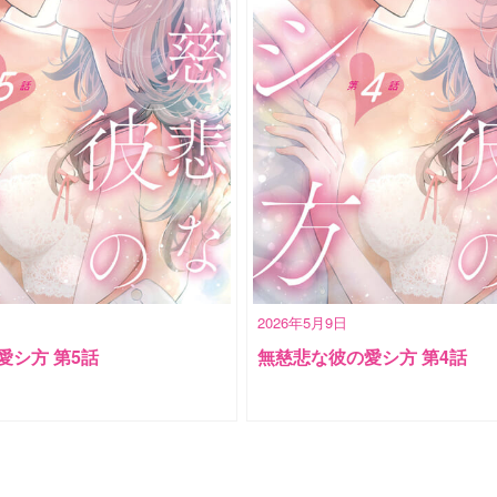
2026年5月9日
愛シ方 第5話
無慈悲な彼の愛シ方 第4話