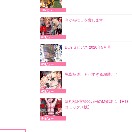
102ビュー
今から推しを脅します
67ビュー
BOY’Sピアス 2026年5月号
63ビュー
鬼畜極道、ヤバすぎる溺愛。 1
62ビュー
落札額2億7500万円のM奴隷 １【R18
コミックス版】
54ビュー