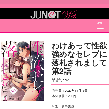
Togg
navig
わけあって性欲
強めなセレブに
落札されまして
第2話
星野いお
発売日：2023年11月18日
本体価格：200円
判型：電子書籍