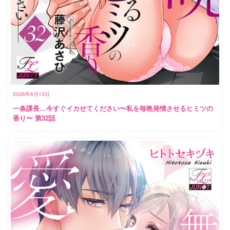
2026年6月13日
一条課長…今すぐイカせてください〜私を毎晩発情させるヒミツの
香り〜 第32話