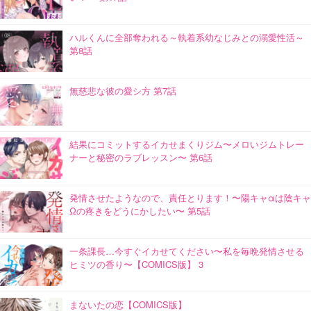
ハルくんに全部奪われる～執着系幼なじみとの溺愛性活～
第8話
無慈悲な彼の愛シ方 第7話
結果にコミットするイカせまくりジム〜メロいジムトレー
ナーと秘密のラブレッスン〜 第6話
発情させたようなので、責任とります！〜陽キャαは陰キャ
Ωの疼きをどうにかしたい〜 第5話
一条課長…今すぐイカせてください〜私を毎晩発情させる
ヒミツの香り〜【COMICS版】 3
まないたの恋【COMICS版】