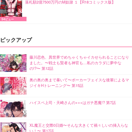
落札額2億7500万円のM奴隷 １【R18コミックス版】
54ビュー
ピックアップ
藤川恋色、異世界でめちゃくちゃイカせられることになり
ました。〜戦士も賢者も神官も…私のカラダに夢中な
の!?〜 第12話
奥の奥の奥まで暴いて〜ポーカーフェイスな後輩によるマ
ジイキHトレーニング〜 第15話
ハイスペ上司・天崎さんの×××はガチ悪魔!? 第7話
XL魔王と交際0日婚〜そんな大きくて禍々しいの挿入らな
い！〜 第17話