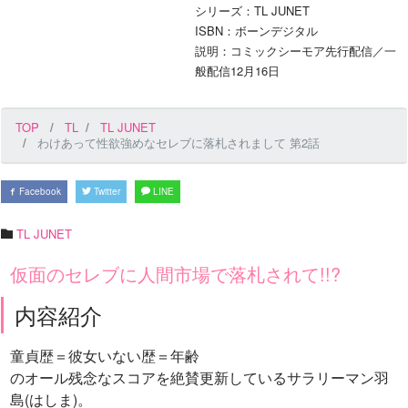
シリーズ：TL JUNET
ISBN：ボーンデジタル
説明：コミックシーモア先行配信／一
般配信12月16日
TOP
TL
TL JUNET
わけあって性欲強めなセレブに落札されまして 第2話
Facebook
Twitter
LINE
TL JUNET
仮面のセレブに人間市場で落札されて!!?
内容紹介
童貞歴＝彼女いない歴＝年齢
のオール残念なスコアを絶賛更新しているサラリーマン羽
島(はしま)。