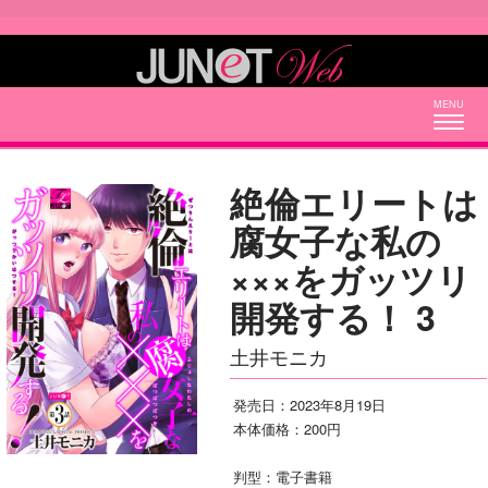
Togg
navig
絶倫エリートは
腐女子な私の
×××をガッツリ
開発する！ 3
土井モニカ
発売日：2023年8月19日
本体価格：200円
判型：電子書籍