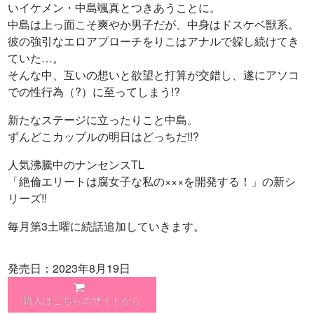
いイケメン・中島颯真とつきあうことに。
中島は上っ面こそ爽やか男子だが、中身はドスケベ獣系。
彼の強引なエロアプローチをりこはアナルで躱し続けてき
ていた…。
そんな中、互いの想いと欲望と打算が交錯し、遂にアソコ
での性行為（?）に至ってしまう!?
新たなステージに立ったりこと中島。
ずんどこカップルの明日はどっちだ!!?
人気沸騰中のナンセンスTL
「絶倫エリートは腐女子な私の×××を開発する！」の新シ
リーズ!!
毎月第3土曜に続話追加していきます。
発売日：2023年8月19日
購入はこちらのサイトから