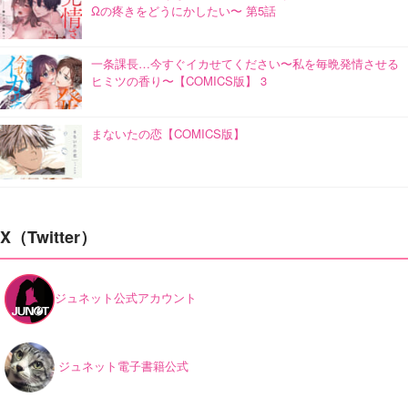
Ωの疼きをどうにかしたい〜 第5話
一条課長…今すぐイカせてください〜私を毎晩発情させる
ヒミツの香り〜【COMICS版】 3
まないたの恋【COMICS版】
X（Twitter）
ジュネット公式アカウント
ジュネット電子書籍公式