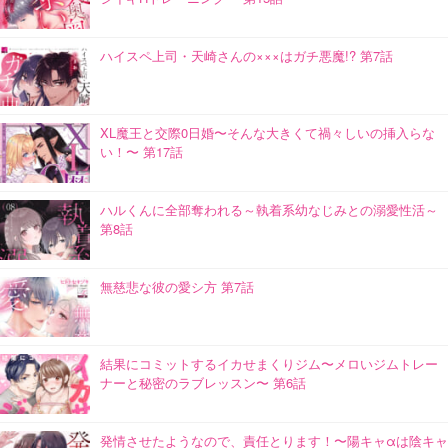
ハイスペ上司・天崎さんの×××はガチ悪魔!? 第7話
XL魔王と交際0日婚〜そんな大きくて禍々しいの挿入らな
い！〜 第17話
ハルくんに全部奪われる～執着系幼なじみとの溺愛性活～
第8話
無慈悲な彼の愛シ方 第7話
結果にコミットするイカせまくりジム〜メロいジムトレー
ナーと秘密のラブレッスン〜 第6話
発情させたようなので、責任とります！〜陽キャαは陰キャ