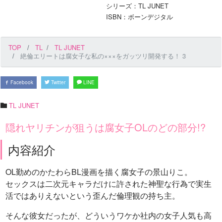
シリーズ：TL JUNET
ISBN：ボーンデジタル
TOP
TL
TL JUNET
絶倫エリートは腐女子な私の×××をガッツリ開発する！ 3
Facebook
Twitter
LINE
TL JUNET
隠れヤリチンが狙うは腐女子OLのどの部分!?
内容紹介
OL勤めのかたわらBL漫画を描く腐女子の景山りこ。
セックスは二次元キャラだけに許された神聖な行為で実生
活ではありえないという歪んだ倫理観の持ち主。
そんな彼女だったが、どういうワケか社内の女子人気も高