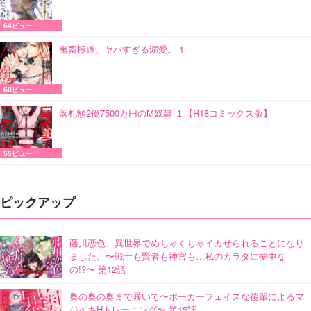
64ビュー
鬼畜極道、ヤバすぎる溺愛。 1
60ビュー
落札額2億7500万円のM奴隷 １【R18コミックス版】
55ビュー
ピックアップ
藤川恋色、異世界でめちゃくちゃイカせられることになり
ました。〜戦士も賢者も神官も…私のカラダに夢中な
の!?〜 第12話
奥の奥の奥まで暴いて〜ポーカーフェイスな後輩によるマ
ジイキHトレーニング〜 第15話