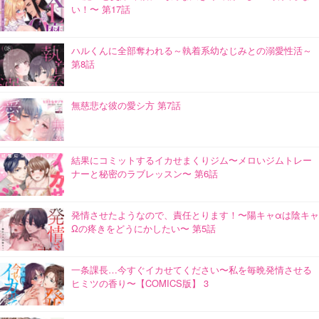
い！〜 第17話
ハルくんに全部奪われる～執着系幼なじみとの溺愛性活～
第8話
無慈悲な彼の愛シ方 第7話
結果にコミットするイカせまくりジム〜メロいジムトレー
ナーと秘密のラブレッスン〜 第6話
発情させたようなので、責任とります！〜陽キャαは陰キャ
Ωの疼きをどうにかしたい〜 第5話
一条課長…今すぐイカせてください〜私を毎晩発情させる
ヒミツの香り〜【COMICS版】 3