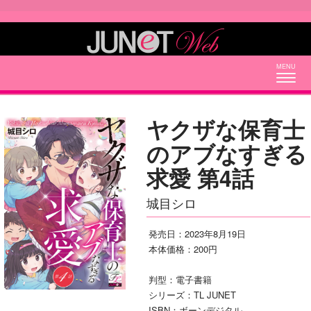
Togg
navig
ヤクザな保育士
のアブなすぎる
求愛 第4話
城目シロ
発売日：2023年8月19日
本体価格：200円
判型：電子書籍
シリーズ：TL JUNET
ISBN：ボーンデジタル