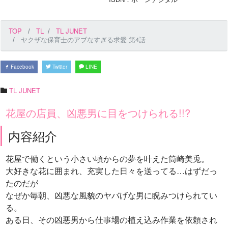
TOP
TL
TL JUNET
ヤクザな保育士のアブなすぎる求愛 第4話
Facebook
Twitter
LINE
TL JUNET
花屋の店員、凶悪男に目をつけられる!!?
内容紹介
花屋で働くという小さい頃からの夢を叶えた筒崎美兎。
大好きな花に囲まれ、充実した日々を送ってる…はずだっ
たのだが
なぜか毎朝、凶悪な風貌のヤバげな男に睨みつけられてい
る。
ある日、その凶悪男から仕事場の植え込み作業を依頼され