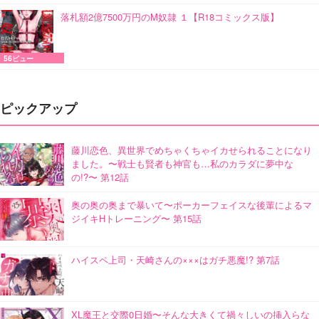
落札額2億7500万円のM奴隷 １【R18コミックス版】
56ビュー
ピックアップ
藤川恋色、異世界でめちゃくちゃイカせられることになり
ました。〜戦士も賢者も神官も…私のカラダに夢中な
の!?〜 第12話
奥の奥の奥まで暴いて〜ポーカーフェイスな後輩によるマ
ジイキHトレーニング〜 第15話
ハイスペ上司・天崎さんの×××はガチ悪魔!? 第7話
XL魔王と交際0日婚〜そんな大きくて禍々しいの挿入らな