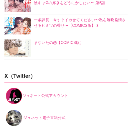
陰キャΩの疼きをどうにかしたい〜 第5話
一条課長…今すぐイカせてください〜私を毎晩発情さ
せるヒミツの香り〜【COMICS版】 3
まないたの恋【COMICS版】
X（Twitter）
ジュネット公式アカウント
ジュネット電子書籍公式