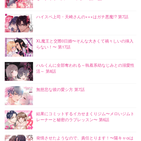
ハイスペ上司・天崎さんの×××はガチ悪魔!? 第7話
XL魔王と交際0日婚〜そんな大きくて禍々しいの挿入
らない！〜 第17話
ハルくんに全部奪われる～執着系幼なじみとの溺愛性
活～ 第8話
無慈悲な彼の愛シ方 第7話
結果にコミットするイカせまくりジム〜メロいジムト
レーナーと秘密のラブレッスン〜 第6話
発情させたようなので、責任とります！〜陽キャαは