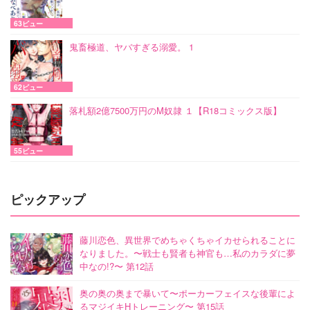
63ビュー
鬼畜極道、ヤバすぎる溺愛。 1
62ビュー
落札額2億7500万円のM奴隷 １【R18コミックス版】
55ビュー
ピックアップ
藤川恋色、異世界でめちゃくちゃイカせられることに
なりました。〜戦士も賢者も神官も…私のカラダに夢
中なの!?〜 第12話
奥の奥の奥まで暴いて〜ポーカーフェイスな後輩によ
るマジイキHトレーニング〜 第15話