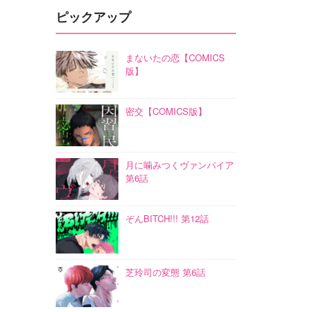
ピックアップ
まないたの恋【COMICS
版】
密交【COMICS版】
月に噛みつくヴァンパイア
第6話
ぞんBITCH!!! 第12話
芝玲司の変態 第6話