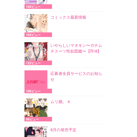
180ビュー
コミックス最新情報
168ビュー
いやらしいマネキン〜ガチム
チスーツ性欲図鑑〜【R18】
122ビュー
応募者全員サービスのお知ら
せ
106ビュー
ムリ婚。 4
98ビュー
8月の発売予定