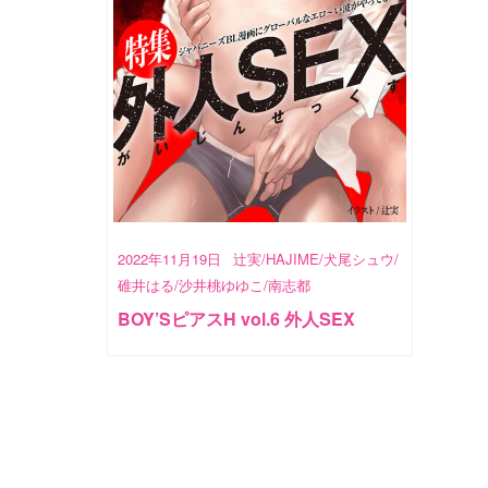
2022年11月19日
辻実/HAJIME/犬尾シュウ/
碓井はる/沙井桃ゆゆこ/南志都
BOY’SピアスH vol.6 外人SEX