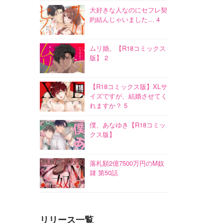
大好きな人なのにセフレ契
約結んじゃいました… 4
ムリ婚。【R18コミックス
版】 2
【R18コミックス版】XLサ
イズですが、結婚させてく
れますか？ 5
僕、あなゆき【R18コミッ
クス版】
落札額2億7500万円のM奴
隷 第50話
リリース一覧