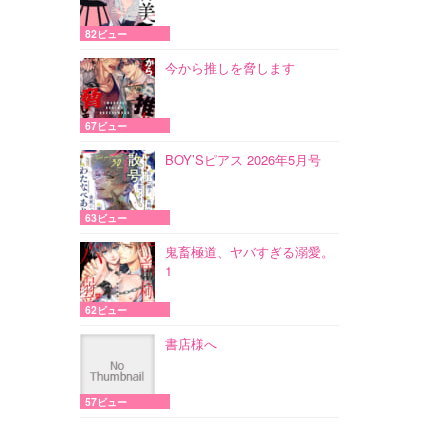
82ビュー
今から推しを脅します
67ビュー
BOY’Sピアス 2026年5月号
63ビュー
鬼畜極道、ヤバすぎる溺愛。
1
62ビュー
書店様へ
57ビュー