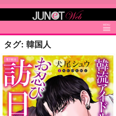
Togg
navig
タグ:
韓国人
電子配信