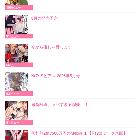
100ビュー
8月の発売予定
91ビュー
今から推しを脅します
66ビュー
BOY’Sピアス 2026年5月号
63ビュー
鬼畜極道、ヤバすぎる溺愛。 1
61ビュー
落札額2億7500万円のM奴隷 １【R18コミックス版】