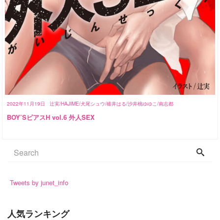
2022年11月19日
辻実/HAJIME/犬尾シュウ/碓井はる/沙井桃ゆゆこ/南志都
BOY’SピアスH vol.6 外人SEX
Tweets by junet_info
人気ランキング