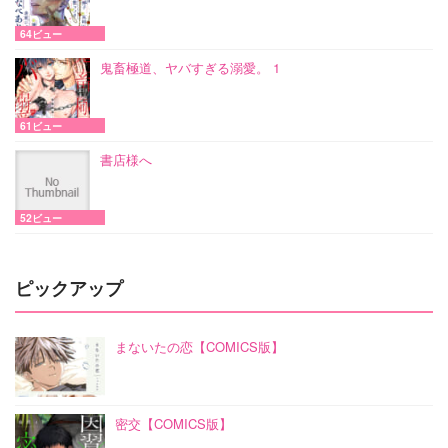
64ビュー
鬼畜極道、ヤバすぎる溺愛。 1
61ビュー
書店様へ
52ビュー
ピックアップ
まないたの恋【COMICS版】
密交【COMICS版】