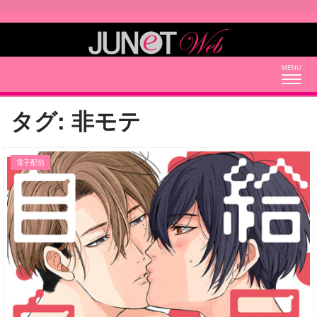
Togg
navig
タグ:
非モテ
電子配信