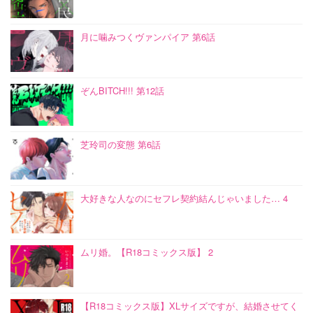
月に噛みつくヴァンパイア 第6話
ぞんBITCH!!! 第12話
芝玲司の変態 第6話
大好きな人なのにセフレ契約結んじゃいました… 4
ムリ婚。【R18コミックス版】 2
【R18コミックス版】XLサイズですが、結婚させてく