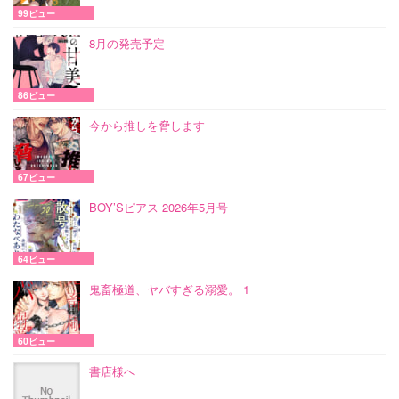
99ビュー
8月の発売予定
86ビュー
今から推しを脅します
67ビュー
BOY’Sピアス 2026年5月号
64ビュー
鬼畜極道、ヤバすぎる溺愛。 1
60ビュー
書店様へ