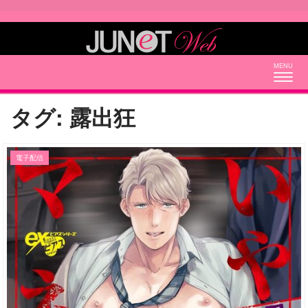
Togg
navig
タグ:
露出狂
電子配信