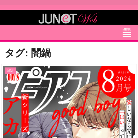
Togg
navig
タグ:
闇鍋
雑誌