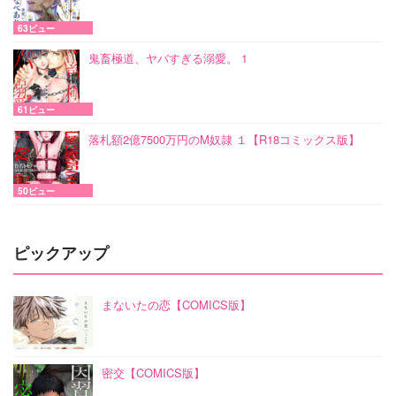
63ビュー
鬼畜極道、ヤバすぎる溺愛。 1
61ビュー
落札額2億7500万円のM奴隷 １【R18コミックス版】
50ビュー
ピックアップ
まないたの恋【COMICS版】
密交【COMICS版】