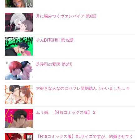
月に噛みつくヴァンパイア 第6話
ぞんBITCH!!! 第12話
芝玲司の変態 第6話
大好きな人なのにセフレ契約結んじゃいました… 4
ムリ婚。【R18コミックス版】 2
【R18コミックス版】XLサイズですが、結婚させてく