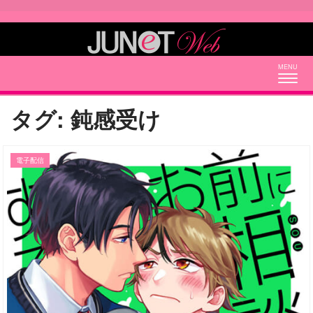
Togg
navig
タグ:
鈍感受け
電子配信