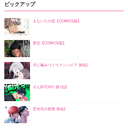
ピックアップ
まないたの恋【COMICS版】
密交【COMICS版】
月に噛みつくヴァンパイア 第6話
ぞんBITCH!!! 第12話
芝玲司の変態 第6話