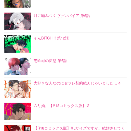
月に噛みつくヴァンパイア 第6話
ぞんBITCH!!! 第12話
芝玲司の変態 第6話
大好きな人なのにセフレ契約結んじゃいました… 4
ムリ婚。【R18コミックス版】 2
【R18コミックス版】XLサイズですが、結婚させてく