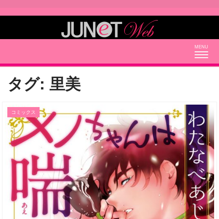
Togg
navig
タグ:
里美
コミックス