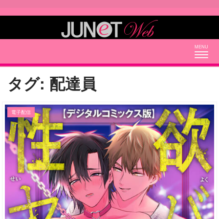
Togg
navig
タグ:
配達員
電子配信