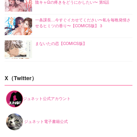
陰キャΩの疼きをどうにかしたい〜 第5話
一条課長…今すぐイカせてください〜私を毎晩発情さ
せるヒミツの香り〜【COMICS版】 3
まないたの恋【COMICS版】
X（Twitter）
ジュネット公式アカウント
ジュネット電子書籍公式