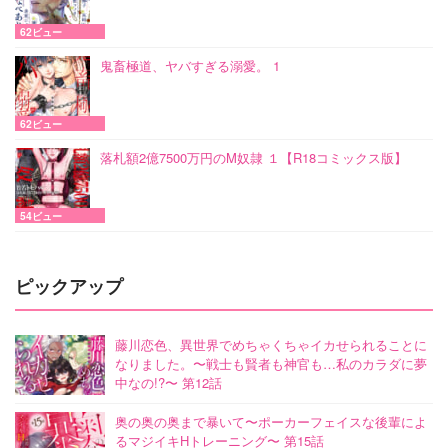
62ビュー
鬼畜極道、ヤバすぎる溺愛。 1
62ビュー
落札額2億7500万円のM奴隷 １【R18コミックス版】
54ビュー
ピックアップ
藤川恋色、異世界でめちゃくちゃイカせられることに
なりました。〜戦士も賢者も神官も…私のカラダに夢
中なの!?〜 第12話
奥の奥の奥まで暴いて〜ポーカーフェイスな後輩によ
るマジイキHトレーニング〜 第15話