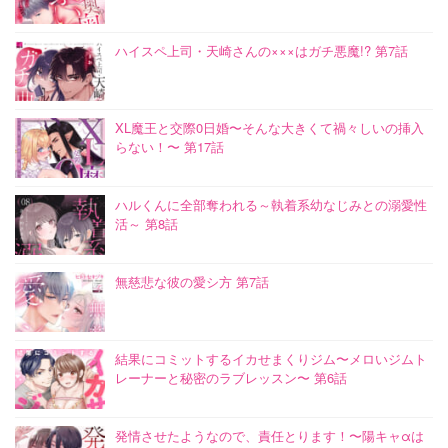
ハイスペ上司・天崎さんの×××はガチ悪魔!? 第7話
XL魔王と交際0日婚〜そんな大きくて禍々しいの挿入
らない！〜 第17話
ハルくんに全部奪われる～執着系幼なじみとの溺愛性
活～ 第8話
無慈悲な彼の愛シ方 第7話
結果にコミットするイカせまくりジム〜メロいジムト
レーナーと秘密のラブレッスン〜 第6話
発情させたようなので、責任とります！〜陽キャαは