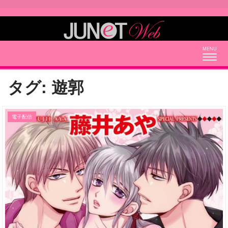
Togg
navig
タグ:
遊郭
電子配信