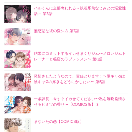
ハルくんに全部奪われる～執着系幼なじみとの溺愛性
活～ 第8話
無慈悲な彼の愛シ方 第7話
結果にコミットするイカせまくりジム〜メロいジムト
レーナーと秘密のラブレッスン〜 第6話
発情させたようなので、責任とります！〜陽キャαは
陰キャΩの疼きをどうにかしたい〜 第5話
一条課長…今すぐイカせてください〜私を毎晩発情さ
せるヒミツの香り〜【COMICS版】 3
まないたの恋【COMICS版】