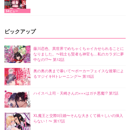
54ビュー
ピックアップ
藤川恋色、異世界でめちゃくちゃイカせられることに
なりました。〜戦士も賢者も神官も…私のカラダに夢
中なの!?〜 第12話
奥の奥の奥まで暴いて〜ポーカーフェイスな後輩によ
るマジイキHトレーニング〜 第15話
ハイスペ上司・天崎さんの×××はガチ悪魔!? 第7話
XL魔王と交際0日婚〜そんな大きくて禍々しいの挿入
らない！〜 第17話