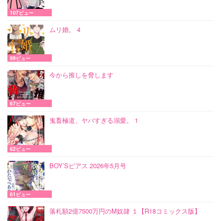
107ビュー
ムリ婚。 4
99ビュー
今から推しを脅します
67ビュー
鬼畜極道、ヤバすぎる溺愛。 1
62ビュー
BOY’Sピアス 2026年5月号
61ビュー
落札額2億7500万円のM奴隷 １【R18コミックス版】