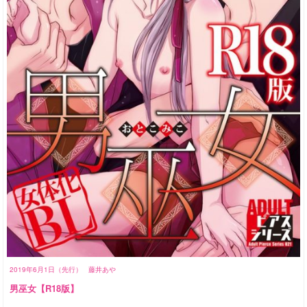
2019年6月1日（先行）
藤井あや
男巫女【R18版】