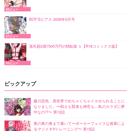
60ビュー
BOY’Sピアス 2026年5月号
57ビュー
落札額2億7500万円のM奴隷 １【R18コミックス版】
55ビュー
ピックアップ
藤川恋色、異世界でめちゃくちゃイカせられることに
なりました。〜戦士も賢者も神官も…私のカラダに夢
中なの!?〜 第12話
奥の奥の奥まで暴いて〜ポーカーフェイスな後輩によ
るマジイキHトレーニング〜 第15話