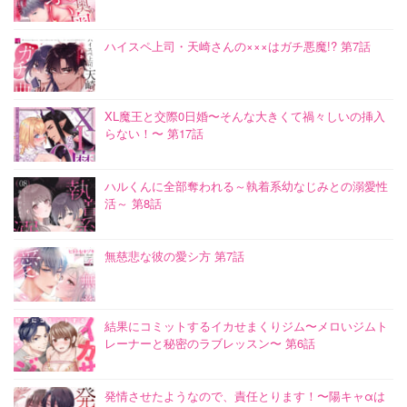
ハイスペ上司・天崎さんの×××はガチ悪魔!? 第7話
XL魔王と交際0日婚〜そんな大きくて禍々しいの挿入
らない！〜 第17話
ハルくんに全部奪われる～執着系幼なじみとの溺愛性
活～ 第8話
無慈悲な彼の愛シ方 第7話
結果にコミットするイカせまくりジム〜メロいジムト
レーナーと秘密のラブレッスン〜 第6話
発情させたようなので、責任とります！〜陽キャαは