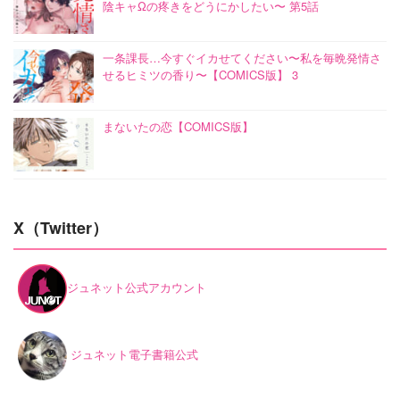
陰キャΩの疼きをどうにかしたい〜 第5話
一条課長…今すぐイカせてください〜私を毎晩発情さ
せるヒミツの香り〜【COMICS版】 3
まないたの恋【COMICS版】
X（Twitter）
ジュネット公式アカウント
ジュネット電子書籍公式