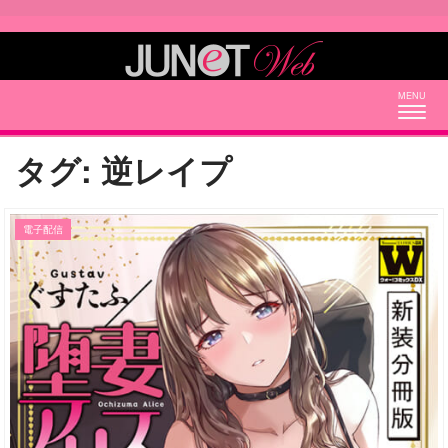
Togg
navig
タグ:
逆レイプ
電子配信