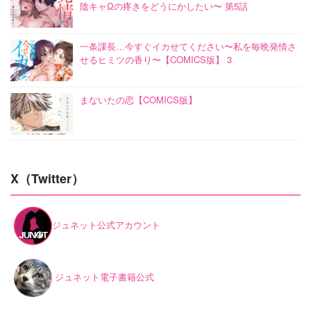
陰キャΩの疼きをどうにかしたい〜 第5話
一条課長…今すぐイカせてください〜私を毎晩発情さ
せるヒミツの香り〜【COMICS版】 3
まないたの恋【COMICS版】
X（Twitter）
ジュネット公式アカウント
ジュネット電子書籍公式