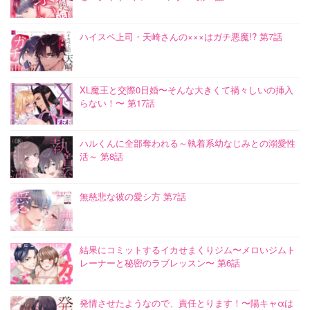
ハイスペ上司・天崎さんの×××はガチ悪魔!? 第7話
XL魔王と交際0日婚〜そんな大きくて禍々しいの挿入
らない！〜 第17話
ハルくんに全部奪われる～執着系幼なじみとの溺愛性
活～ 第8話
無慈悲な彼の愛シ方 第7話
結果にコミットするイカせまくりジム〜メロいジムト
レーナーと秘密のラブレッスン〜 第6話
発情させたようなので、責任とります！〜陽キャαは