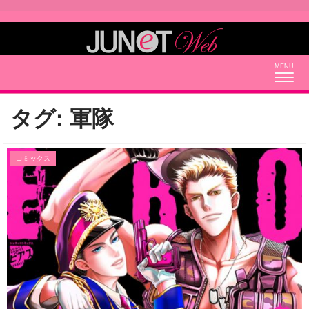
Togg
navig
タグ:
軍隊
コミックス